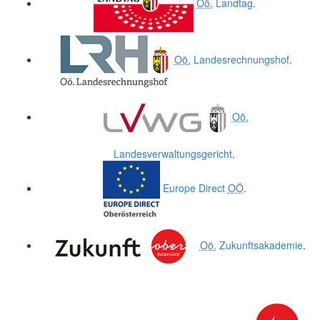
Oö.
Landtag
.
Oö.
Landesrechnungshof
.
Oö.
Landesverwaltungsgericht
.
Europe Direct
OÖ
.
Oö.
Zukunftsakademie
.