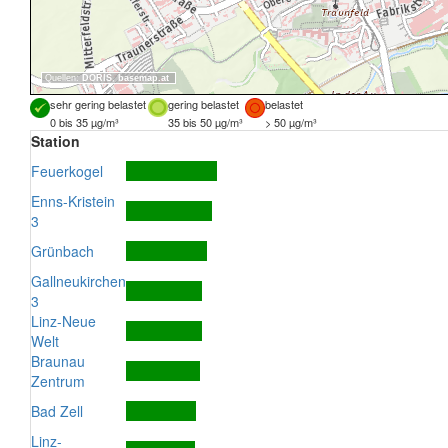
Quellen:
DORIS
,
basemap.at
sehr gering belastet
gering belastet
belastet
0 bis 35 µg/m³
35 bis 50 µg/m³
> 50 µg/m³
Station
Feuerkogel
Enns-Kristein
3
Grünbach
Gallneukirchen
3
Linz-Neue
Welt
Braunau
Zentrum
Bad Zell
Linz-