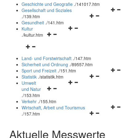
und
Geschichte und Geografie
.
/141017.htm
schließen
Navigationsm
Gesellschaft und Soziales
Navigationsmenü
öffnen
.
/139.htm
öffnen
und
Gesundheit
.
/141.htm
Navigationsmenü
und
schließen
Kultur
Navigationsmenü
öffnen
schließen
.
/kultur.htm
öffnen
und
Navigationsmenü
und
schließen
öffnen
schließen
Land- und Forstwirtschaft
.
/147.htm
und
Sicherheit und Ordnung
.
/89557.htm
schließen
Navigationsm
Sport und Freizeit
.
/151.htm
Navigationsmenü
öffnen
Statistik
.
/statistik.htm
Navigationsmenü
öffnen
und
Umwelt
Navigationsmenü
öffnen
und
schließen
und Natur
öffnen
und
schließen
.
/153.htm
und
schließen
Verkehr
.
/155.htm
schließen
Navigationsm
Wirtschaft, Arbeit und Tourismus
Navigationsmenü
öffnen
.
/157.htm
öffnen
und
und
schließen
Aktuelle Messwerte
schließen