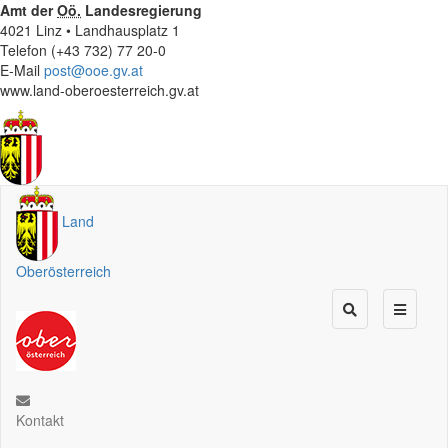
Amt der
Oö.
Landesregierung
4021 Linz • Landhausplatz 1
Telefon (+43 732) 77 20-0
E-Mail
post@ooe.gv.at
www.land-oberoesterreich.gv.at
Land
Oberösterreich
Kontakt