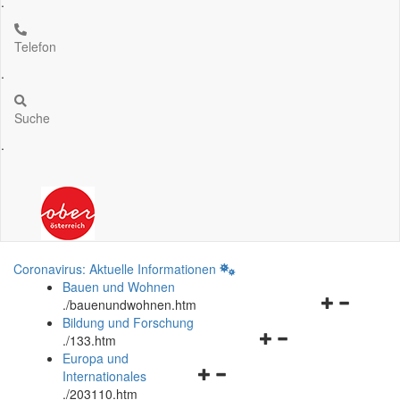
.
Telefon
.
Suche
.
Coronavirus: Aktuelle Informationen
Bauen und Wohnen
Navigationsm
.
/bauenundwohnen.htm
öffnen
Bildung und Forschung
Navigationsmenü
und
.
/133.htm
öffnen
schließen
Europa und
Navigationsmenü
und
Internationales
öffnen
schließen
.
/203110.htm