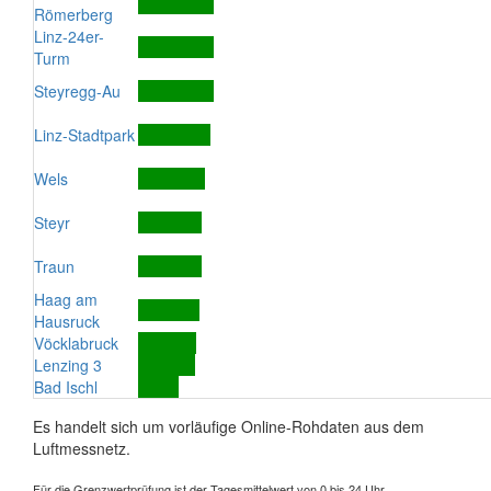
Römerberg
Linz-24er-
Turm
Steyregg-Au
Linz-Stadtpark
Wels
Steyr
Traun
Haag am
Hausruck
Vöcklabruck
Lenzing 3
Bad Ischl
Es handelt sich um vorläufige Online-Rohdaten aus dem
Luftmessnetz.
Für die Grenzwertprüfung ist der Tagesmittelwert von 0 bis 24 Uhr