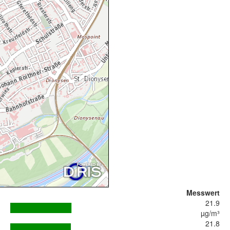
Messwert
21.9
µg/m³
21.8