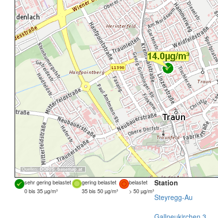
Quellen:
DORIS
,
basemap.at
Station
sehr gering belastet
gering belastet
belastet
0 bis 35 µg/m³
35 bis 50 µg/m³
> 50 µg/m³
Steyregg-Au
Gallneukirchen 3