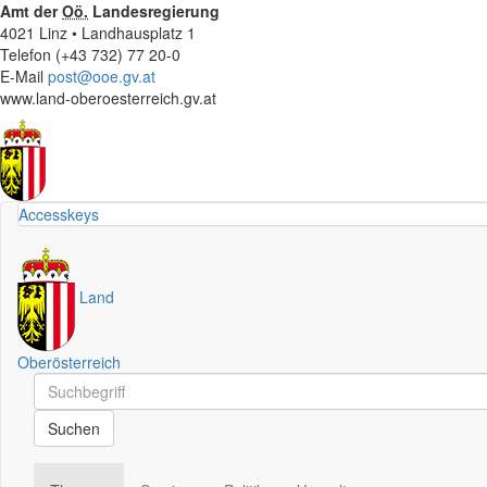
Amt der
Oö.
Landesregierung
4021 Linz • Landhausplatz 1
Telefon (+43 732) 77 20-0
E-Mail
post@ooe.gv.at
www.land-oberoesterreich.gv.at
Accesskeys
Land
Oberösterreich
Schnellsuche
Schnellsuche
Suchen