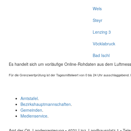
Wels
Steyr
Lenzing 3
Vöcklabruck
Bad Ischl
Es handelt sich um vorläufige Online-Rohdaten aus dem Luftmess
Für die Grenzwertprüfung ist der Tagesmittelwert von 0 bis 24 Uhr ausschlaggebend. Der
Amtstafel
.
Bezirkshauptmannschaften
.
Gemeinden
.
Medienservice
.
Amt der Oö. Landesregierung • 4021 Linz, Landhausplatz 1
• Tel