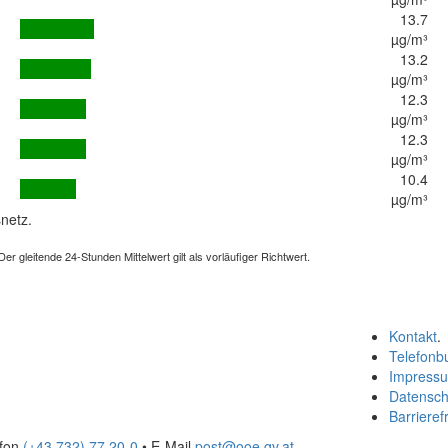
13.7
µg/m³
13.2
µg/m³
12.3
µg/m³
12.3
µg/m³
10.4
µg/m³
netz.
 gleitende 24-Stunden Mittelwert gilt als vorläufiger Richtwert.
Kontakt
.
Telefonb
Impress
Datensch
Barrierefr
efon
(+43 732) 77 20-0
• E-Mail
post@ooe.gv.at