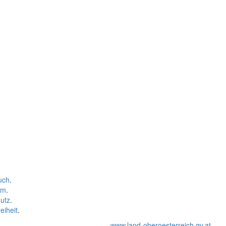
uch
.
um
.
utz
.
eiheit
.
www.land-oberoesterreich.gv.at