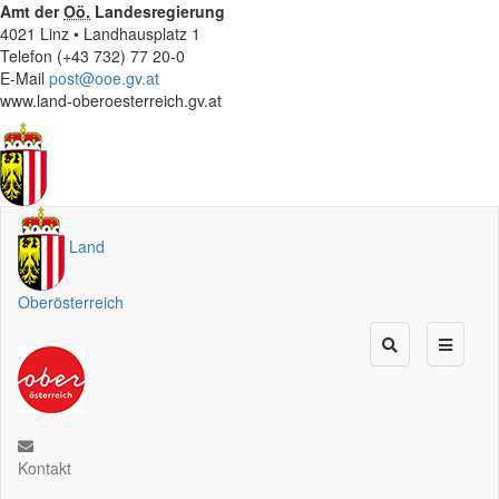
Amt der
Oö.
Landesregierung
4021 Linz • Landhausplatz 1
Telefon (+43 732) 77 20-0
E-Mail
post@ooe.gv.at
www.land-oberoesterreich.gv.at
Land
Oberösterreich
Kontakt