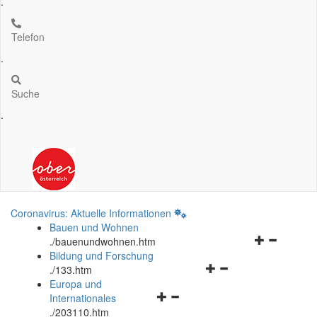
.
Telefon
.
Suche
.
Coronavirus: Aktuelle Informationen
Bauen und Wohnen
Navigationsm
.
/bauenundwohnen.htm
öffnen
Bildung und Forschung
Navigationsmenü
und
.
/133.htm
öffnen
schließen
Europa und
Navigationsmenü
und
Internationales
öffnen
schließen
.
/203110.htm