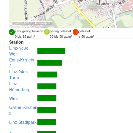
Quellen:
DORIS
,
basemap.at
sehr gering belastet
gering belastet
belastet
0 bis 35 µg/m³
35 bis 50 µg/m³
> 50 µg/m³
Station
Linz-Neue
Welt
Enns-Kristein
3
Linz-24er-
Turm
Linz-
Römerberg
Wels
Gallneukirchen
3
Linz-Stadtpark