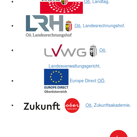
Oö.
Landtag
.
Oö.
Landesrechnungshof
.
Oö.
Landesverwaltungsgericht
.
Europe Direct
OÖ
.
Oö.
Zukunftsakademie
.