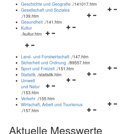
und
Geschichte und Geografie
.
/141017.htm
schließen
Navigationsm
Gesellschaft und Soziales
Navigationsmenü
öffnen
.
/139.htm
öffnen
und
Gesundheit
.
/141.htm
Navigationsmenü
und
schließen
Kultur
Navigationsmenü
öffnen
schließen
.
/kultur.htm
öffnen
und
Navigationsmenü
und
schließen
öffnen
schließen
Land- und Forstwirtschaft
.
/147.htm
und
Sicherheit und Ordnung
.
/89557.htm
schließen
Navigationsm
Sport und Freizeit
.
/151.htm
Navigationsmenü
öffnen
Statistik
.
/statistik.htm
Navigationsmenü
öffnen
und
Umwelt
Navigationsmenü
öffnen
und
schließen
und Natur
öffnen
und
schließen
.
/153.htm
und
schließen
Verkehr
.
/155.htm
schließen
Navigationsm
Wirtschaft, Arbeit und Tourismus
Navigationsmenü
öffnen
.
/157.htm
öffnen
und
und
schließen
Aktuelle Messwerte
schließen