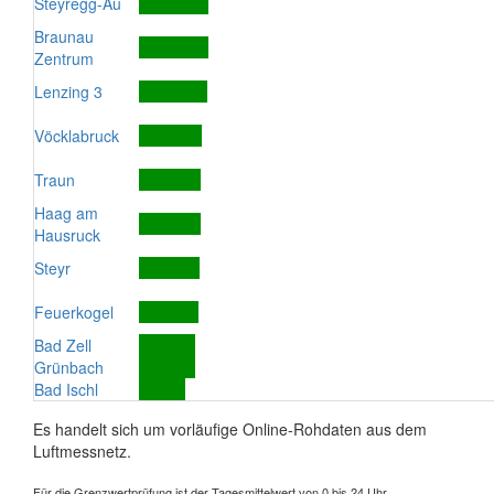
Steyregg-Au
Braunau
Zentrum
Lenzing 3
Vöcklabruck
Traun
Haag am
Hausruck
Steyr
Feuerkogel
Bad Zell
Grünbach
Bad Ischl
Es handelt sich um vorläufige Online-Rohdaten aus dem
Luftmessnetz.
Für die Grenzwertprüfung ist der Tagesmittelwert von 0 bis 24 Uhr