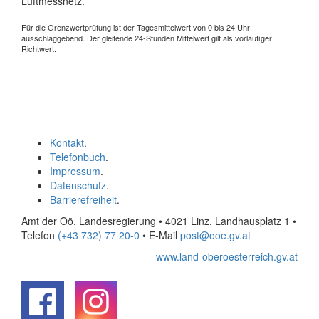
Luftmessnetz.
Für die Grenzwertprüfung ist der Tagesmittelwert von 0 bis 24 Uhr
ausschlaggebend. Der gleitende 24-Stunden Mittelwert gilt als vorläufiger
Richtwert.
Kontakt
.
Telefonbuch
.
Impressum
.
Datenschutz
.
Barrierefreiheit
.
Amt der Oö. Landesregierung • 4021 Linz, Landhausplatz 1
•
Telefon
(+43 732) 77 20-0
• E-Mail
post@ooe.gv.at
www.land-oberoesterreich.gv.at