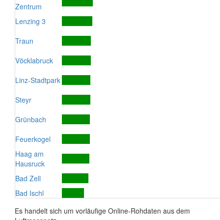
Zentrum
Lenzing 3
Traun
Vöcklabruck
Linz-Stadtpark
Steyr
Grünbach
Feuerkogel
Haag am
Hausruck
Bad Zell
Bad Ischl
Es handelt sich um vorläufige Online-Rohdaten aus dem