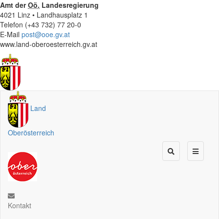
Amt der
Oö.
Landesregierung
4021 Linz • Landhausplatz 1
Telefon (+43 732) 77 20-0
E-Mail
post@ooe.gv.at
www.land-oberoesterreich.gv.at
Land
Oberösterreich
Kontakt