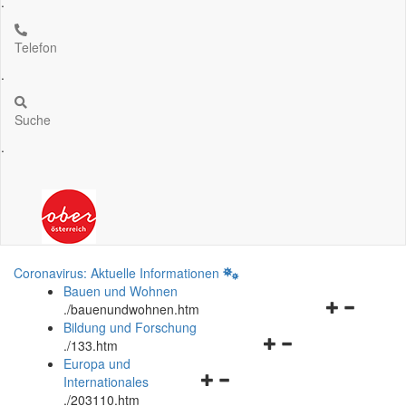
.
Telefon
.
Suche
.
Coronavirus: Aktuelle Informationen
Bauen und Wohnen
Navigationsm
.
/bauenundwohnen.htm
öffnen
Bildung und Forschung
Navigationsmenü
und
.
/133.htm
öffnen
schließen
Europa und
Navigationsmenü
und
Internationales
öffnen
schließen
.
/203110.htm