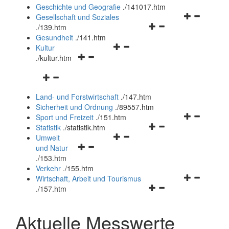
und
Geschichte und Geografie
.
/141017.htm
schließen
Navigationsm
Gesellschaft und Soziales
Navigationsmenü
öffnen
.
/139.htm
öffnen
und
Gesundheit
.
/141.htm
Navigationsmenü
und
schließen
Kultur
Navigationsmenü
öffnen
schließen
.
/kultur.htm
öffnen
und
Navigationsmenü
und
schließen
öffnen
schließen
Land- und Forstwirtschaft
.
/147.htm
und
Sicherheit und Ordnung
.
/89557.htm
schließen
Navigationsm
Sport und Freizeit
.
/151.htm
Navigationsmenü
öffnen
Statistik
.
/statistik.htm
Navigationsmenü
öffnen
und
Umwelt
Navigationsmenü
öffnen
und
schließen
und Natur
öffnen
und
schließen
.
/153.htm
und
schließen
Verkehr
.
/155.htm
schließen
Navigationsm
Wirtschaft, Arbeit und Tourismus
Navigationsmenü
öffnen
.
/157.htm
öffnen
und
und
schließen
Aktuelle Messwerte
schließen