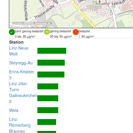
Quellen:
DORIS
,
basemap.at
sehr gering belastet
gering belastet
belastet
0 bis 35 µg/m³
35 bis 50 µg/m³
> 50 µg/m³
Station
Linz-Neue
Welt
Steyregg-Au
Enns-Kristein
3
Linz-24er-
Turm
Gallneukirchen
3
Wels
Linz-
Römerberg
Braunau