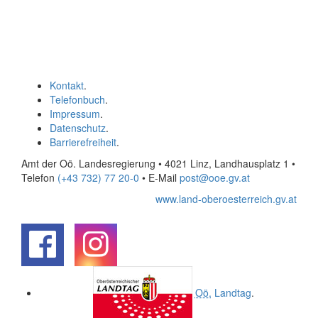
Kontakt
.
Telefonbuch
.
Impressum
.
Datenschutz
.
Barrierefreiheit
.
Amt der Oö. Landesregierung • 4021 Linz, Landhausplatz 1
•
Telefon
(+43 732) 77 20-0
• E-Mail
post@ooe.gv.at
www.land-oberoesterreich.gv.at
.
.
Oö.
Landtag
.