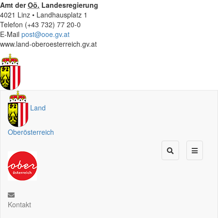
Amt der
Oö.
Landesregierung
4021 Linz • Landhausplatz 1
Telefon (+43 732) 77 20-0
E-Mail
post@ooe.gv.at
www.land-oberoesterreich.gv.at
Land
Oberösterreich
Kontakt