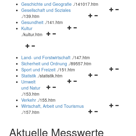
und
Geschichte und Geografie
.
/141017.htm
schließen
Navigationsm
Gesellschaft und Soziales
Navigationsmenü
öffnen
.
/139.htm
öffnen
und
Gesundheit
.
/141.htm
Navigationsmenü
und
schließen
Kultur
Navigationsmenü
öffnen
schließen
.
/kultur.htm
öffnen
und
Navigationsmenü
und
schließen
öffnen
schließen
Land- und Forstwirtschaft
.
/147.htm
und
Sicherheit und Ordnung
.
/89557.htm
schließen
Navigationsm
Sport und Freizeit
.
/151.htm
Navigationsmenü
öffnen
Statistik
.
/statistik.htm
Navigationsmenü
öffnen
und
Umwelt
Navigationsmenü
öffnen
und
schließen
und Natur
öffnen
und
schließen
.
/153.htm
und
schließen
Verkehr
.
/155.htm
schließen
Navigationsm
Wirtschaft, Arbeit und Tourismus
Navigationsmenü
öffnen
.
/157.htm
öffnen
und
und
schließen
Aktuelle Messwerte
schließen