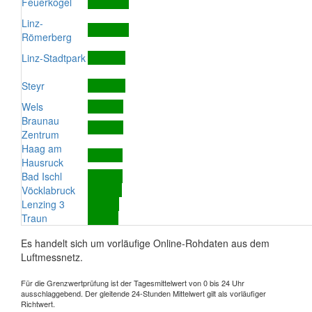
Feuerkogel
Linz-
Römerberg
Linz-Stadtpark
Steyr
Wels
Braunau
Zentrum
Haag am
Hausruck
Bad Ischl
Vöcklabruck
Lenzing 3
Traun
Es handelt sich um vorläufige Online-Rohdaten aus dem
Luftmessnetz.
Für die Grenzwertprüfung ist der Tagesmittelwert von 0 bis 24 Uhr
ausschlaggebend. Der gleitende 24-Stunden Mittelwert gilt als vorläufiger
Richtwert.