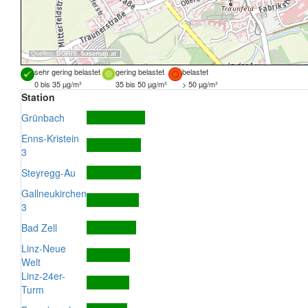
Quellen:
DORIS
,
basemap.at
sehr gering belastet
gering belastet
belastet
0 bis 35 µg/m³
35 bis 50 µg/m³
> 50 µg/m³
Station
Grünbach
Enns-Kristein
3
Steyregg-Au
Gallneukirchen
3
Bad Zell
Linz-Neue
Welt
Linz-24er-
Turm