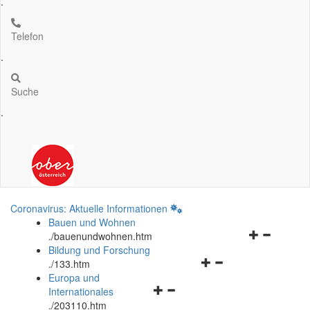
.
Telefon
.
Suche
.
Coronavirus: Aktuelle Informationen
Bauen und Wohnen
Navigationsm
.
/bauenundwohnen.htm
öffnen
Bildung und Forschung
Navigationsmenü
und
.
/133.htm
öffnen
schließen
Europa und
Navigationsmenü
und
Internationales
öffnen
schließen
.
/203110.htm