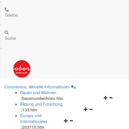
.
Telefon
.
Suche
.
Coronavirus: Aktuelle Informationen
Bauen und Wohnen
Navigationsm
.
/bauenundwohnen.htm
öffnen
Bildung und Forschung
Navigationsmenü
und
.
/133.htm
öffnen
schließen
Europa und
Navigationsmenü
und
Internationales
öffnen
schließen
.
/203110.htm