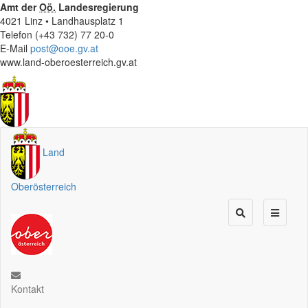
Amt der
Oö.
Landesregierung
4021 Linz • Landhausplatz 1
Telefon (+43 732) 77 20-0
E-Mail
post@ooe.gv.at
www.land-oberoesterreich.gv.at
Land
Oberösterreich
Kontakt