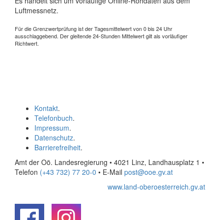
Es handelt sich um vorläufige Online-Rohdaten aus dem
Luftmessnetz.
Für die Grenzwertprüfung ist der Tagesmittelwert von 0 bis 24 Uhr
ausschlaggebend. Der gleitende 24-Stunden Mittelwert gilt als vorläufiger
Richtwert.
Kontakt
.
Telefonbuch
.
Impressum
.
Datenschutz
.
Barrierefreiheit
.
Amt der Oö. Landesregierung • 4021 Linz, Landhausplatz 1
•
Telefon
(+43 732) 77 20-0
• E-Mail
post@ooe.gv.at
www.land-oberoesterreich.gv.at