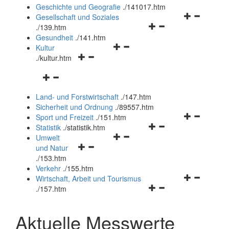
und
Geschichte und Geografie
.
/141017.htm
schließen
Navigationsm
Gesellschaft und Soziales
Navigationsmenü
öffnen
.
/139.htm
öffnen
und
Gesundheit
.
/141.htm
Navigationsmenü
und
schließen
Kultur
Navigationsmenü
öffnen
schließen
.
/kultur.htm
öffnen
und
Navigationsmenü
und
schließen
öffnen
schließen
Land- und Forstwirtschaft
.
/147.htm
und
Sicherheit und Ordnung
.
/89557.htm
schließen
Navigationsm
Sport und Freizeit
.
/151.htm
Navigationsmenü
öffnen
Statistik
.
/statistik.htm
Navigationsmenü
öffnen
und
Umwelt
Navigationsmenü
öffnen
und
schließen
und Natur
öffnen
und
schließen
.
/153.htm
und
schließen
Verkehr
.
/155.htm
schließen
Navigationsm
Wirtschaft, Arbeit und Tourismus
Navigationsmenü
öffnen
.
/157.htm
öffnen
und
und
schließen
Aktuelle Messwerte
schließen