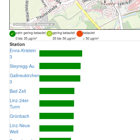
Quellen:
DORIS
,
basemap.at
sehr gering belastet
gering belastet
belastet
0 bis 35 µg/m³
35 bis 50 µg/m³
> 50 µg/m³
Station
Enns-Kristein
3
Steyregg-Au
Gallneukirchen
3
Bad Zell
Linz-24er-
Turm
Grünbach
Linz-Neue
Welt