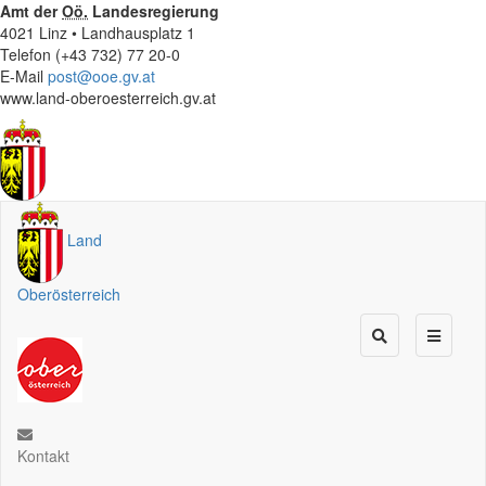
Amt der
Oö.
Landesregierung
4021 Linz • Landhausplatz 1
Telefon (+43 732) 77 20-0
E-Mail
post@ooe.gv.at
www.land-oberoesterreich.gv.at
Land
Oberösterreich
Kontakt