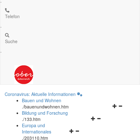
.
Telefon
.
Suche
.
Coronavirus: Aktuelle Informationen
Bauen und Wohnen
Navigationsm
.
/bauenundwohnen.htm
öffnen
Bildung und Forschung
Navigationsmenü
und
.
/133.htm
öffnen
schließen
Europa und
Navigationsmenü
und
Internationales
öffnen
schließen
.
/203110.htm