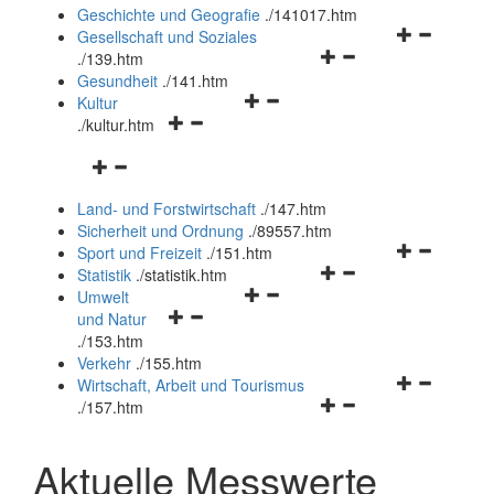
und
Geschichte und Geografie
.
/141017.htm
schließen
Navigationsm
Gesellschaft und Soziales
Navigationsmenü
öffnen
.
/139.htm
öffnen
und
Gesundheit
.
/141.htm
Navigationsmenü
und
schließen
Kultur
Navigationsmenü
öffnen
schließen
.
/kultur.htm
öffnen
und
Navigationsmenü
und
schließen
öffnen
schließen
Land- und Forstwirtschaft
.
/147.htm
und
Sicherheit und Ordnung
.
/89557.htm
schließen
Navigationsm
Sport und Freizeit
.
/151.htm
Navigationsmenü
öffnen
Statistik
.
/statistik.htm
Navigationsmenü
öffnen
und
Umwelt
Navigationsmenü
öffnen
und
schließen
und Natur
öffnen
und
schließen
.
/153.htm
und
schließen
Verkehr
.
/155.htm
schließen
Navigationsm
Wirtschaft, Arbeit und Tourismus
Navigationsmenü
öffnen
.
/157.htm
öffnen
und
und
schließen
Aktuelle Messwerte
schließen