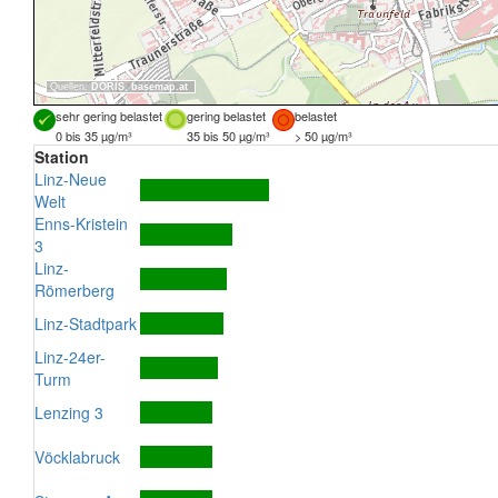
Quellen:
DORIS
,
basemap.at
sehr gering belastet
gering belastet
belastet
0 bis 35 µg/m³
35 bis 50 µg/m³
> 50 µg/m³
Station
Linz-Neue
Welt
Enns-Kristein
3
Linz-
Römerberg
Linz-Stadtpark
Linz-24er-
Turm
Lenzing 3
Vöcklabruck