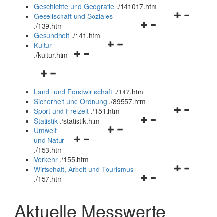
und
Geschichte und Geografie
.
/141017.htm
schließen
Navigationsm
Gesellschaft und Soziales
Navigationsmenü
öffnen
.
/139.htm
öffnen
und
Gesundheit
.
/141.htm
Navigationsmenü
und
schließen
Kultur
Navigationsmenü
öffnen
schließen
.
/kultur.htm
öffnen
und
Navigationsmenü
und
schließen
öffnen
schließen
Land- und Forstwirtschaft
.
/147.htm
und
Sicherheit und Ordnung
.
/89557.htm
schließen
Navigationsm
Sport und Freizeit
.
/151.htm
Navigationsmenü
öffnen
Statistik
.
/statistik.htm
Navigationsmenü
öffnen
und
Umwelt
Navigationsmenü
öffnen
und
schließen
und Natur
öffnen
und
schließen
.
/153.htm
und
schließen
Verkehr
.
/155.htm
schließen
Navigationsm
Wirtschaft, Arbeit und Tourismus
Navigationsmenü
öffnen
.
/157.htm
öffnen
und
und
schließen
Aktuelle Messwerte
schließen