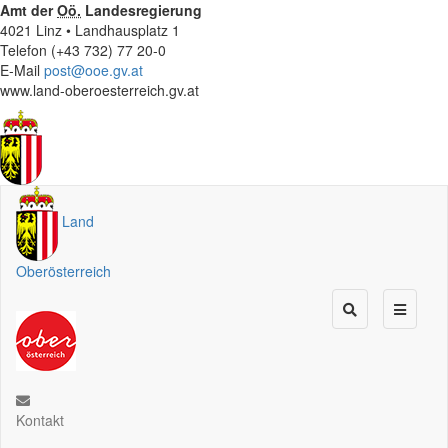
Amt der
Oö.
Landesregierung
4021 Linz • Landhausplatz 1
Telefon (+43 732) 77 20-0
E-Mail
post@ooe.gv.at
www.land-oberoesterreich.gv.at
Land
Oberösterreich
Kontakt