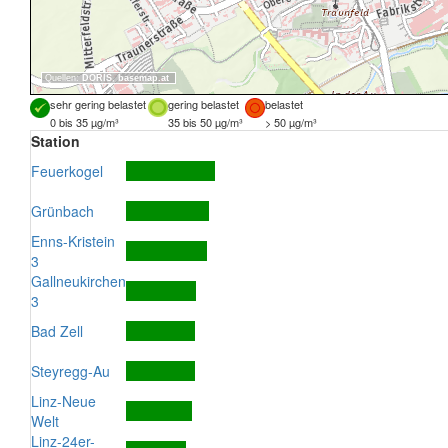
Quellen:
DORIS
,
basemap.at
sehr gering belastet
gering belastet
belastet
0 bis 35 µg/m³
35 bis 50 µg/m³
> 50 µg/m³
Station
Feuerkogel
Grünbach
Enns-Kristein
3
Gallneukirchen
3
Bad Zell
Steyregg-Au
Linz-Neue
Welt
Linz-24er-