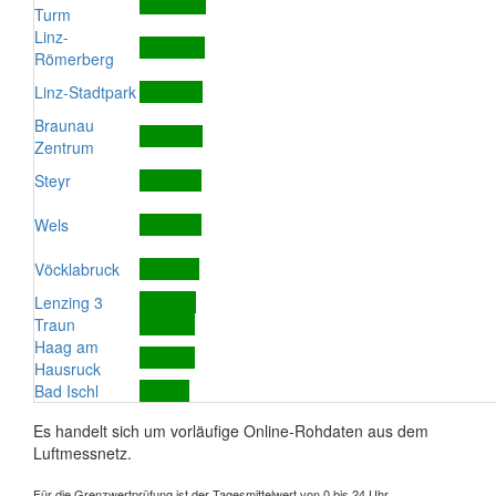
Turm
Linz-
Römerberg
Linz-Stadtpark
Braunau
Zentrum
Steyr
Wels
Vöcklabruck
Lenzing 3
Traun
Haag am
Hausruck
Bad Ischl
Es handelt sich um vorläufige Online-Rohdaten aus dem
Luftmessnetz.
Für die Grenzwertprüfung ist der Tagesmittelwert von 0 bis 24 Uhr