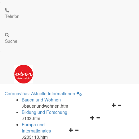
.
Telefon
.
Suche
.
Coronavirus: Aktuelle Informationen
Bauen und Wohnen
Navigationsm
.
/bauenundwohnen.htm
öffnen
Bildung und Forschung
Navigationsmenü
und
.
/133.htm
öffnen
schließen
Europa und
Navigationsmenü
und
Internationales
öffnen
schließen
.
/203110.htm