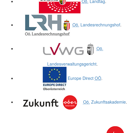
Oö.
Landtag
.
Oö.
Landesrechnungshof
.
Oö.
Landesverwaltungsgericht
.
Europe Direct
OÖ
.
Oö.
Zukunftsakademie
.