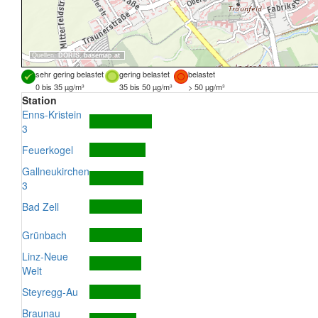
Quellen:
DORIS
,
basemap.at
sehr gering belastet
gering belastet
belastet
0 bis 35 µg/m³
35 bis 50 µg/m³
> 50 µg/m³
Station
Enns-Kristein
3
Feuerkogel
Gallneukirchen
3
Bad Zell
Grünbach
Linz-Neue
Welt
Steyregg-Au
Braunau