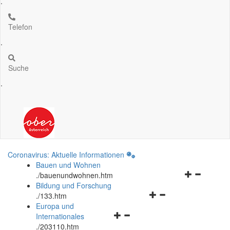
.
Telefon
.
Suche
.
Coronavirus: Aktuelle Informationen
Bauen und Wohnen
Navigationsm
.
/bauenundwohnen.htm
öffnen
Bildung und Forschung
Navigationsmenü
und
.
/133.htm
öffnen
schließen
Europa und
Navigationsmenü
und
Internationales
öffnen
schließen
.
/203110.htm