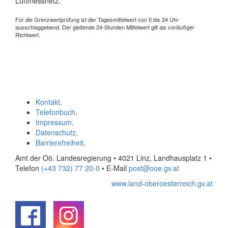
Luftmessnetz.
Für die Grenzwertprüfung ist der Tagesmittelwert von 0 bis 24 Uhr
ausschlaggebend. Der gleitende 24-Stunden Mittelwert gilt als vorläufiger
Richtwert.
Kontakt
.
Telefonbuch
.
Impressum
.
Datenschutz
.
Barrierefreiheit
.
Amt der Oö. Landesregierung • 4021 Linz, Landhausplatz 1
•
Telefon
(+43 732) 77 20-0
• E-Mail
post@ooe.gv.at
www.land-oberoesterreich.gv.at