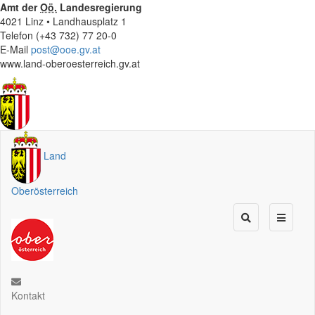
Amt der
Oö.
Landesregierung
4021 Linz • Landhausplatz 1
Telefon (+43 732) 77 20-0
E-Mail
post@ooe.gv.at
www.land-oberoesterreich.gv.at
Land
Oberösterreich
Kontakt