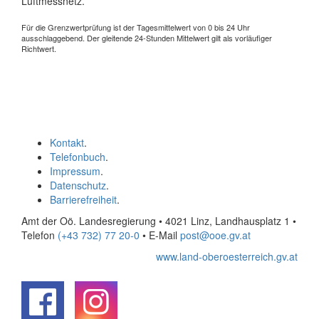
Luftmessnetz.
Für die Grenzwertprüfung ist der Tagesmittelwert von 0 bis 24 Uhr
ausschlaggebend. Der gleitende 24-Stunden Mittelwert gilt als vorläufiger
Richtwert.
Kontakt
.
Telefonbuch
.
Impressum
.
Datenschutz
.
Barrierefreiheit
.
Amt der Oö. Landesregierung • 4021 Linz, Landhausplatz 1
•
Telefon
(+43 732) 77 20-0
• E-Mail
post@ooe.gv.at
www.land-oberoesterreich.gv.at