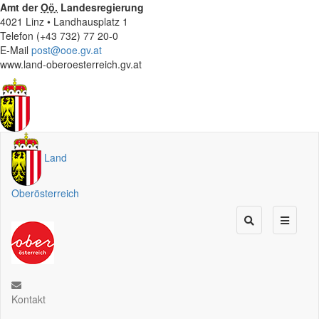
Amt der
Oö.
Landesregierung
4021 Linz • Landhausplatz 1
Telefon (+43 732) 77 20-0
E-Mail
post@ooe.gv.at
www.land-oberoesterreich.gv.at
Land
Oberösterreich
Kontakt