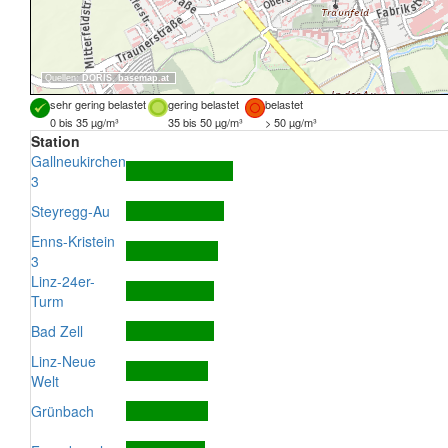
Quellen:
DORIS
,
basemap.at
sehr gering belastet
gering belastet
belastet
0 bis 35 µg/m³
35 bis 50 µg/m³
> 50 µg/m³
Station
Gallneukirchen
3
Steyregg-Au
Enns-Kristein
3
Linz-24er-
Turm
Bad Zell
Linz-Neue
Welt
Grünbach