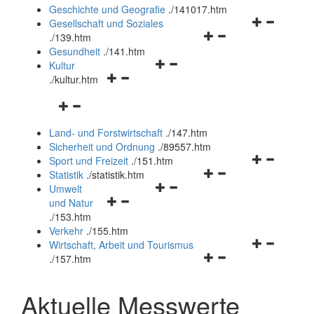
und
Geschichte und Geografie
.
/141017.htm
schließen
Navigationsm
Gesellschaft und Soziales
Navigationsmenü
öffnen
.
/139.htm
öffnen
und
Gesundheit
.
/141.htm
Navigationsmenü
und
schließen
Kultur
Navigationsmenü
öffnen
schließen
.
/kultur.htm
öffnen
und
Navigationsmenü
und
schließen
öffnen
schließen
Land- und Forstwirtschaft
.
/147.htm
und
Sicherheit und Ordnung
.
/89557.htm
schließen
Navigationsm
Sport und Freizeit
.
/151.htm
Navigationsmenü
öffnen
Statistik
.
/statistik.htm
Navigationsmenü
öffnen
und
Umwelt
Navigationsmenü
öffnen
und
schließen
und Natur
öffnen
und
schließen
.
/153.htm
und
schließen
Verkehr
.
/155.htm
schließen
Navigationsm
Wirtschaft, Arbeit und Tourismus
Navigationsmenü
öffnen
.
/157.htm
öffnen
und
und
schließen
Aktuelle Messwerte
schließen