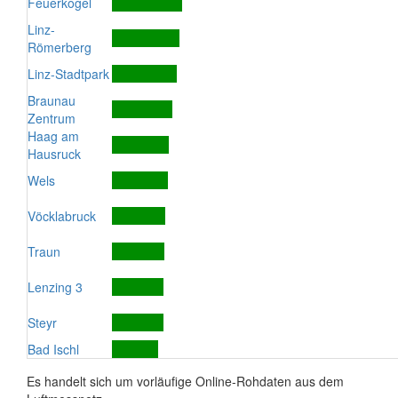
Feuerkogel
Linz-
Römerberg
Linz-Stadtpark
Braunau
Zentrum
Haag am
Hausruck
Wels
Vöcklabruck
Traun
Lenzing 3
Steyr
Bad Ischl
Es handelt sich um vorläufige Online-Rohdaten aus dem