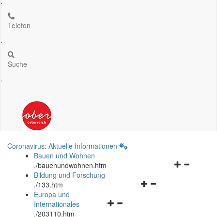
.
Telefon
.
Suche
.
Coronavirus: Aktuelle Informationen
Bauen und Wohnen
Navigationsm
.
/bauenundwohnen.htm
öffnen
Bildung und Forschung
Navigationsmenü
und
.
/133.htm
öffnen
schließen
Europa und
Navigationsmenü
und
Internationales
öffnen
schließen
.
/203110.htm