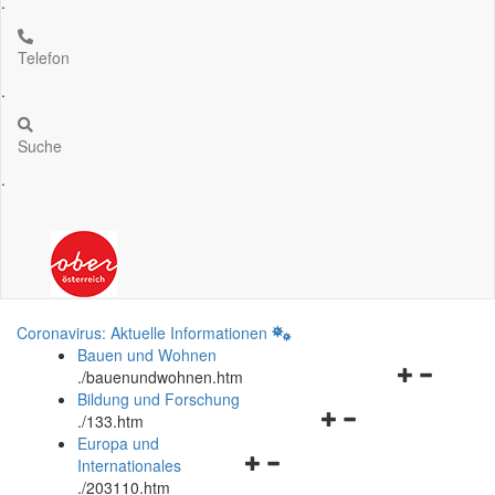
.
Telefon
.
Suche
.
Coronavirus: Aktuelle Informationen
Bauen und Wohnen
Navigationsm
.
/bauenundwohnen.htm
öffnen
Bildung und Forschung
Navigationsmenü
und
.
/133.htm
öffnen
schließen
Europa und
Navigationsmenü
und
Internationales
öffnen
schließen
.
/203110.htm