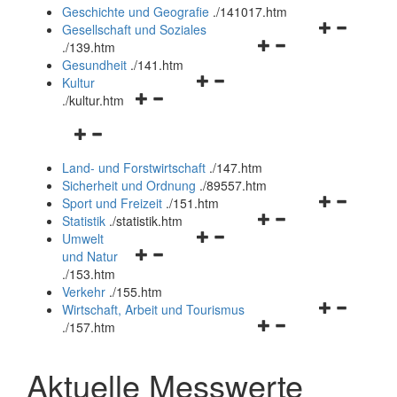
und
Geschichte und Geografie
.
/141017.htm
schließen
Navigationsm
Gesellschaft und Soziales
Navigationsmenü
öffnen
.
/139.htm
öffnen
und
Gesundheit
.
/141.htm
Navigationsmenü
und
schließen
Kultur
Navigationsmenü
öffnen
schließen
.
/kultur.htm
öffnen
und
Navigationsmenü
und
schließen
öffnen
schließen
Land- und Forstwirtschaft
.
/147.htm
und
Sicherheit und Ordnung
.
/89557.htm
schließen
Navigationsm
Sport und Freizeit
.
/151.htm
Navigationsmenü
öffnen
Statistik
.
/statistik.htm
Navigationsmenü
öffnen
und
Umwelt
Navigationsmenü
öffnen
und
schließen
und Natur
öffnen
und
schließen
.
/153.htm
und
schließen
Verkehr
.
/155.htm
schließen
Navigationsm
Wirtschaft, Arbeit und Tourismus
Navigationsmenü
öffnen
.
/157.htm
öffnen
und
und
schließen
Aktuelle Messwerte
schließen