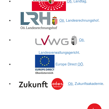
Oö.
Landtag
.
Oö.
Landesrechnungshof
.
Oö.
Landesverwaltungsgericht
.
Europe Direct
OÖ
.
Oö.
Zukunftsakademie
.