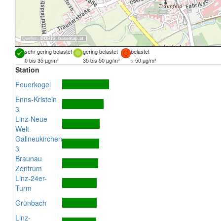
Quellen:
DORIS
,
basemap.at
sehr gering belastet
gering belastet
belastet
0 bis 35 µg/m³
35 bis 50 µg/m³
> 50 µg/m³
Station
Feuerkogel
Enns-Kristein
3
Linz-Neue
Welt
Gallneukirchen
3
Braunau
Zentrum
Linz-24er-
Turm
Grünbach
Linz-