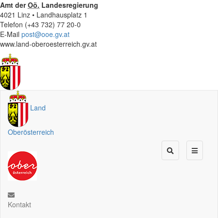
Amt der
Oö.
Landesregierung
4021 Linz • Landhausplatz 1
Telefon (+43 732) 77 20-0
E-Mail
post@ooe.gv.at
www.land-oberoesterreich.gv.at
Land
Oberösterreich
Kontakt