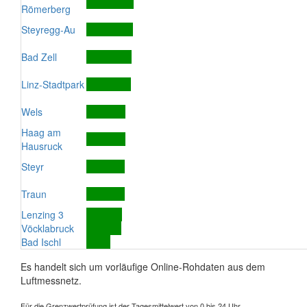
Römerberg
Steyregg-Au
Bad Zell
Linz-Stadtpark
Wels
Haag am
Hausruck
Steyr
Traun
Lenzing 3
Vöcklabruck
Bad Ischl
Es handelt sich um vorläufige Online-Rohdaten aus dem
Luftmessnetz.
Für die Grenzwertprüfung ist der Tagesmittelwert von 0 bis 24 Uhr