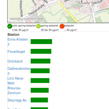
Quellen:
DORIS
,
basemap.at
sehr gering belastet
gering belastet
belastet
0 bis 35 µg/m³
35 bis 50 µg/m³
> 50 µg/m³
Station
Enns-Kristein
3
Feuerkogel
Grünbach
Gallneukirchen
3
Linz-Neue
Welt
Braunau
Zentrum
Steyregg-Au