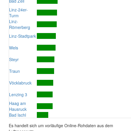
Bad Zell
Linz-24er-
Turm
Linz-
Römerberg
Linz-Stadtpark
Wels
Steyr
Traun
Vöcklabruck
Lenzing 3
Haag am
Hausruck
Bad Ischl
Es handelt sich um vorläufige Online-Rohdaten aus dem