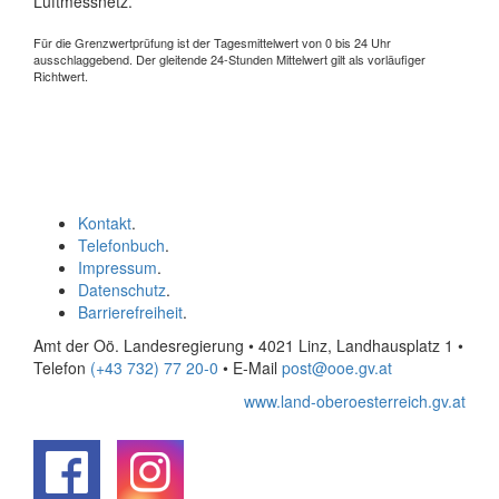
Luftmessnetz.
Für die Grenzwertprüfung ist der Tagesmittelwert von 0 bis 24 Uhr
ausschlaggebend. Der gleitende 24-Stunden Mittelwert gilt als vorläufiger
Richtwert.
Kontakt
.
Telefonbuch
.
Impressum
.
Datenschutz
.
Barrierefreiheit
.
Amt der Oö. Landesregierung • 4021 Linz, Landhausplatz 1
•
Telefon
(+43 732) 77 20-0
• E-Mail
post@ooe.gv.at
www.land-oberoesterreich.gv.at