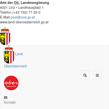
Amt der
Oö.
Landesregierung
4021 Linz • Landhausplatz 1
Telefon (+43 732) 77 20-0
E-Mail
post@ooe.gv.at
www.land-oberoesterreich.gv.at
Land
Oberösterreich
Kontakt