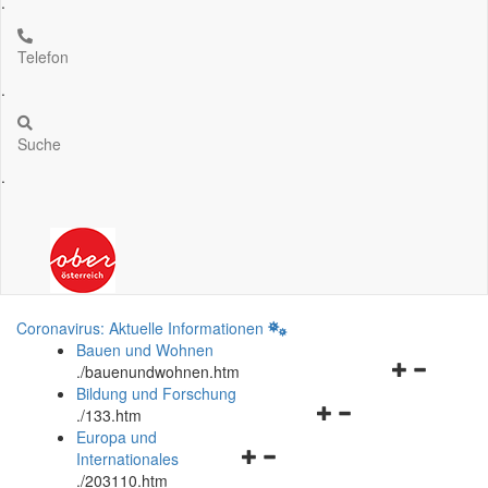
.
Telefon
.
Suche
.
Coronavirus: Aktuelle Informationen
Bauen und Wohnen
Navigationsm
.
/bauenundwohnen.htm
öffnen
Bildung und Forschung
Navigationsmenü
und
.
/133.htm
öffnen
schließen
Europa und
Navigationsmenü
und
Internationales
öffnen
schließen
.
/203110.htm