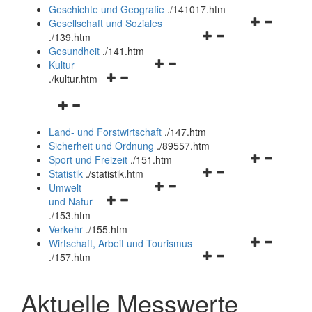
und
Geschichte und Geografie
.
/141017.htm
schließen
Navigationsm
Gesellschaft und Soziales
Navigationsmenü
öffnen
.
/139.htm
öffnen
und
Gesundheit
.
/141.htm
Navigationsmenü
und
schließen
Kultur
Navigationsmenü
öffnen
schließen
.
/kultur.htm
öffnen
und
Navigationsmenü
und
schließen
öffnen
schließen
Land- und Forstwirtschaft
.
/147.htm
und
Sicherheit und Ordnung
.
/89557.htm
schließen
Navigationsm
Sport und Freizeit
.
/151.htm
Navigationsmenü
öffnen
Statistik
.
/statistik.htm
Navigationsmenü
öffnen
und
Umwelt
Navigationsmenü
öffnen
und
schließen
und Natur
öffnen
und
schließen
.
/153.htm
und
schließen
Verkehr
.
/155.htm
schließen
Navigationsm
Wirtschaft, Arbeit und Tourismus
Navigationsmenü
öffnen
.
/157.htm
öffnen
und
und
schließen
Aktuelle Messwerte
schließen