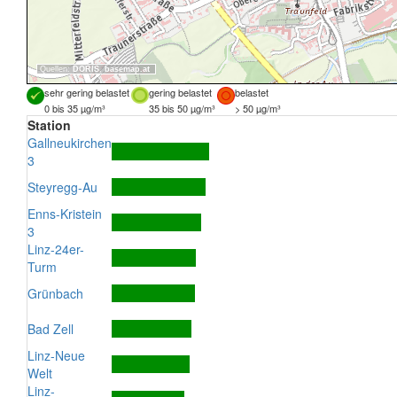
Quellen:
DORIS
,
basemap.at
sehr gering belastet
gering belastet
belastet
0 bis 35 µg/m³
35 bis 50 µg/m³
> 50 µg/m³
Station
Gallneukirchen
3
Steyregg-Au
Enns-Kristein
3
Linz-24er-
Turm
Grünbach
Bad Zell
Linz-Neue
Welt
Linz-