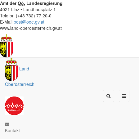
Amt der
Oö.
Landesregierung
4021 Linz • Landhausplatz 1
Telefon (+43 732) 77 20-0
E-Mail
post@ooe.gv.at
www.land-oberoesterreich.gv.at
Land
Oberösterreich
Kontakt