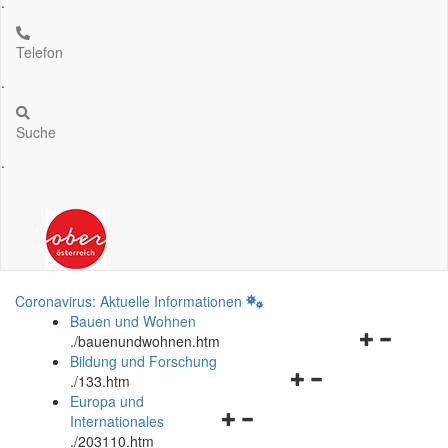
.
Telefon
.
Suche
.
Coronavirus: Aktuelle Informationen
Bauen und Wohnen
Navigationsm
.
/bauenundwohnen.htm
öffnen
Bildung und Forschung
Navigationsmenü
und
.
/133.htm
öffnen
schließen
Europa und
Navigationsmenü
und
Internationales
öffnen
schließen
.
/203110.htm