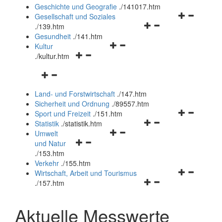
und
Geschichte und Geografie
.
/141017.htm
schließen
Navigationsm
Gesellschaft und Soziales
Navigationsmenü
öffnen
.
/139.htm
öffnen
und
Gesundheit
.
/141.htm
Navigationsmenü
und
schließen
Kultur
Navigationsmenü
öffnen
schließen
.
/kultur.htm
öffnen
und
Navigationsmenü
und
schließen
öffnen
schließen
Land- und Forstwirtschaft
.
/147.htm
und
Sicherheit und Ordnung
.
/89557.htm
schließen
Navigationsm
Sport und Freizeit
.
/151.htm
Navigationsmenü
öffnen
Statistik
.
/statistik.htm
Navigationsmenü
öffnen
und
Umwelt
Navigationsmenü
öffnen
und
schließen
und Natur
öffnen
und
schließen
.
/153.htm
und
schließen
Verkehr
.
/155.htm
schließen
Navigationsm
Wirtschaft, Arbeit und Tourismus
Navigationsmenü
öffnen
.
/157.htm
öffnen
und
und
schließen
Aktuelle Messwerte
schließen