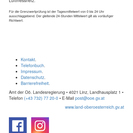
Luftmessnetz.
Für die Grenzwertprüfung ist der Tagesmittelwert von 0 bis 24 Uhr
ausschlaggebend. Der gleitende 24-Stunden Mittelwert gilt als vorläufiger
Richtwert.
Kontakt
.
Telefonbuch
.
Impressum
.
Datenschutz
.
Barrierefreiheit
.
Amt der Oö. Landesregierung • 4021 Linz, Landhausplatz 1
•
Telefon
(+43 732) 77 20-0
• E-Mail
post@ooe.gv.at
www.land-oberoesterreich.gv.at