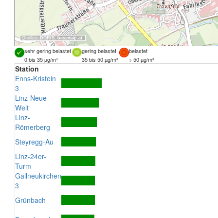
Quellen:
DORIS
,
basemap.at
sehr gering belastet
gering belastet
belastet
0 bis 35 µg/m³
35 bis 50 µg/m³
> 50 µg/m³
Station
Enns-Kristein
3
Linz-Neue
Welt
Linz-
Römerberg
Steyregg-Au
Linz-24er-
Turm
Gallneukirchen
3
Grünbach