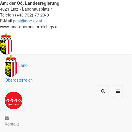
Amt der
Oö.
Landesregierung
4021 Linz • Landhausplatz 1
Telefon (+43 732) 77 20-0
E-Mail
post@ooe.gv.at
www.land-oberoesterreich.gv.at
Land
Oberösterreich
Kontakt