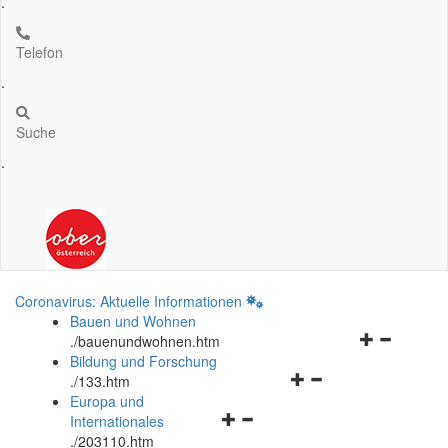
.
Telefon
.
Suche
.
Coronavirus: Aktuelle Informationen
Bauen und Wohnen
Navigationsm
.
/bauenundwohnen.htm
öffnen
Bildung und Forschung
Navigationsmenü
und
.
/133.htm
öffnen
schließen
Europa und
Navigationsmenü
und
Internationales
öffnen
schließen
.
/203110.htm