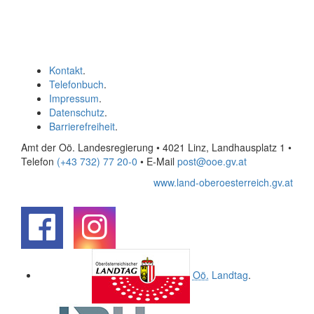
Kontakt
.
Telefonbuch
.
Impressum
.
Datenschutz
.
Barrierefreiheit
.
Amt der Oö. Landesregierung • 4021 Linz, Landhausplatz 1
•
Telefon
(+43 732) 77 20-0
• E-Mail
post@ooe.gv.at
www.land-oberoesterreich.gv.at
.
.
Oö.
Landtag
.