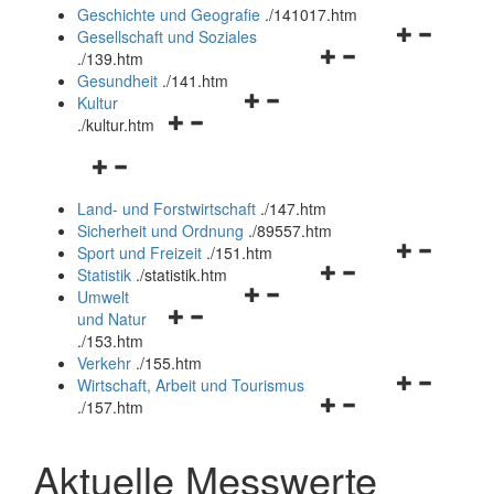
und
Geschichte und Geografie
.
/141017.htm
schließen
Navigationsm
Gesellschaft und Soziales
Navigationsmenü
öffnen
.
/139.htm
öffnen
und
Gesundheit
.
/141.htm
Navigationsmenü
und
schließen
Kultur
Navigationsmenü
öffnen
schließen
.
/kultur.htm
öffnen
und
Navigationsmenü
und
schließen
öffnen
schließen
Land- und Forstwirtschaft
.
/147.htm
und
Sicherheit und Ordnung
.
/89557.htm
schließen
Navigationsm
Sport und Freizeit
.
/151.htm
Navigationsmenü
öffnen
Statistik
.
/statistik.htm
Navigationsmenü
öffnen
und
Umwelt
Navigationsmenü
öffnen
und
schließen
und Natur
öffnen
und
schließen
.
/153.htm
und
schließen
Verkehr
.
/155.htm
schließen
Navigationsm
Wirtschaft, Arbeit und Tourismus
Navigationsmenü
öffnen
.
/157.htm
öffnen
und
und
schließen
Aktuelle Messwerte
schließen