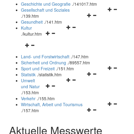
und
Geschichte und Geografie
.
/141017.htm
schließen
Navigationsm
Gesellschaft und Soziales
Navigationsmenü
öffnen
.
/139.htm
öffnen
und
Gesundheit
.
/141.htm
Navigationsmenü
und
schließen
Kultur
Navigationsmenü
öffnen
schließen
.
/kultur.htm
öffnen
und
Navigationsmenü
und
schließen
öffnen
schließen
Land- und Forstwirtschaft
.
/147.htm
und
Sicherheit und Ordnung
.
/89557.htm
schließen
Navigationsm
Sport und Freizeit
.
/151.htm
Navigationsmenü
öffnen
Statistik
.
/statistik.htm
Navigationsmenü
öffnen
und
Umwelt
Navigationsmenü
öffnen
und
schließen
und Natur
öffnen
und
schließen
.
/153.htm
und
schließen
Verkehr
.
/155.htm
schließen
Navigationsm
Wirtschaft, Arbeit und Tourismus
Navigationsmenü
öffnen
.
/157.htm
öffnen
und
und
schließen
Aktuelle Messwerte
schließen