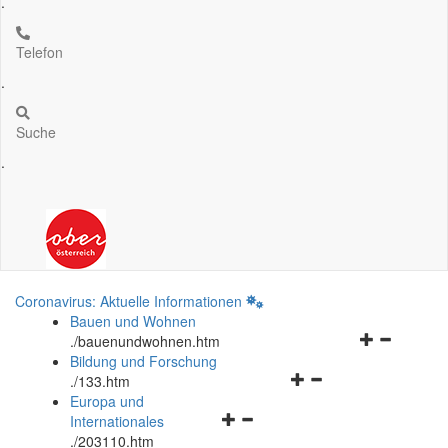
.
Telefon
.
Suche
.
Coronavirus: Aktuelle Informationen
Bauen und Wohnen
Navigationsm
.
/bauenundwohnen.htm
öffnen
Bildung und Forschung
Navigationsmenü
und
.
/133.htm
öffnen
schließen
Europa und
Navigationsmenü
und
Internationales
öffnen
schließen
.
/203110.htm