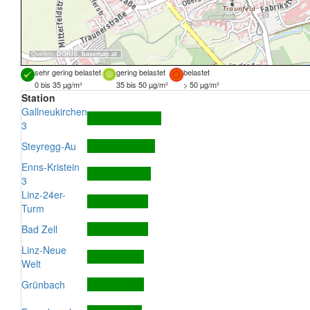
Quellen:
DORIS
,
basemap.at
sehr gering belastet
gering belastet
belastet
0 bis 35 µg/m³
35 bis 50 µg/m³
> 50 µg/m³
Station
Gallneukirchen
3
Steyregg-Au
Enns-Kristein
3
Linz-24er-
Turm
Bad Zell
Linz-Neue
Welt
Grünbach