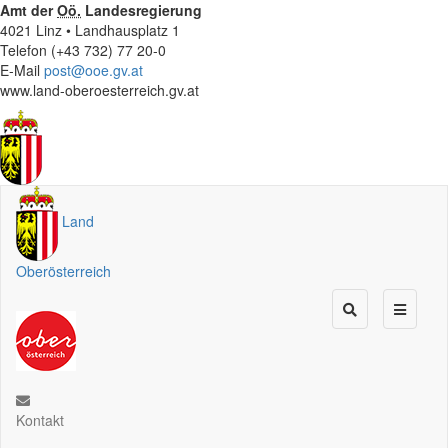
Amt der
Oö.
Landesregierung
4021 Linz • Landhausplatz 1
Telefon (+43 732) 77 20-0
E-Mail
post@ooe.gv.at
www.land-oberoesterreich.gv.at
Land
Oberösterreich
Kontakt