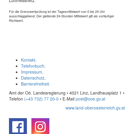
Luftmessnetz.
Für die Grenzwertprüfung ist der Tagesmittelwert von 0 bis 24 Uhr
ausschlaggebend. Der gleitende 24-Stunden Mittelwert gilt als vorläufiger
Richtwert.
Kontakt
.
Telefonbuch
.
Impressum
.
Datenschutz
.
Barrierefreiheit
.
Amt der Oö. Landesregierung • 4021 Linz, Landhausplatz 1
•
Telefon
(+43 732) 77 20-0
• E-Mail
post@ooe.gv.at
www.land-oberoesterreich.gv.at