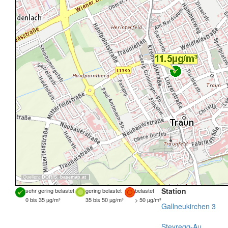
Quellen:
DORIS
,
basemap.at
Station
sehr gering belastet
gering belastet
belastet
0 bis 35 µg/m³
35 bis 50 µg/m³
> 50 µg/m³
Gallneukirchen 3
Steyregg-Au