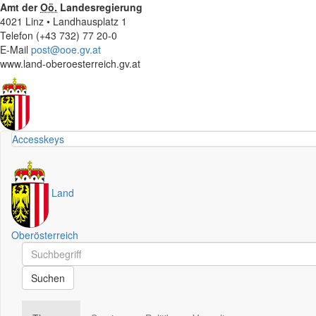
Amt der
Oö.
Landesregierung
4021 Linz • Landhausplatz 1
Telefon (+43 732) 77 20-0
E-Mail
post@ooe.gv.at
www.land-oberoesterreich.gv.at
Accesskeys
Land
Oberösterreich
Schnellsuche
Schnellsuche
Suchen