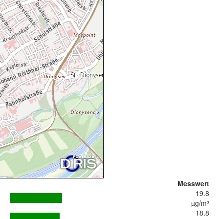
Messwert
19.8
µg/m³
18.8