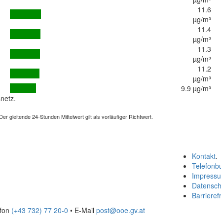
11.6
µg/m³
11.4
µg/m³
11.3
µg/m³
11.2
µg/m³
9.9 µg/m³
netz.
 gleitende 24-Stunden Mittelwert gilt als vorläufiger Richtwert.
Kontakt
.
Telefonb
Impress
Datensch
Barrierefr
efon
(+43 732) 77 20-0
• E-Mail
post@ooe.gv.at