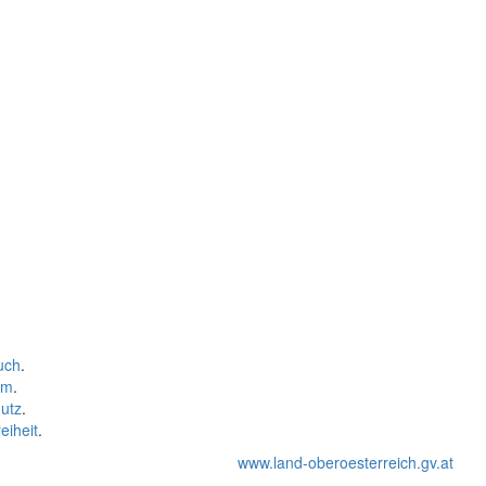
uch
.
um
.
utz
.
eiheit
.
www.land-oberoesterreich.gv.at