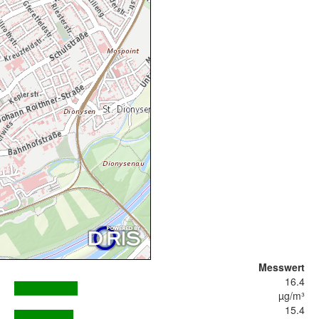
Messwert
16.4
µg/m³
15.4