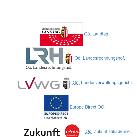
Oö.
Landtag
.
Oö.
Landesrechnungshof
.
Oö.
Landesverwaltungsgericht
.
Europe Direct
OÖ
.
Oö.
Zukunftsakademie
.