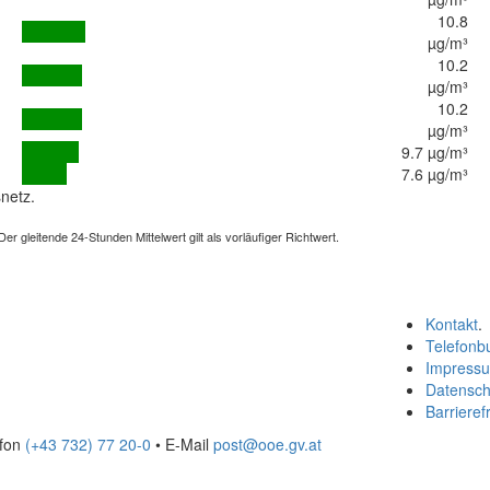
10.8
µg/m³
10.2
µg/m³
10.2
µg/m³
9.7 µg/m³
7.6 µg/m³
netz.
 gleitende 24-Stunden Mittelwert gilt als vorläufiger Richtwert.
Kontakt
.
Telefonb
Impress
Datensch
Barrierefr
efon
(+43 732) 77 20-0
• E-Mail
post@ooe.gv.at