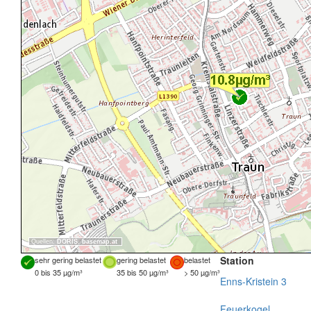
Quellen:
DORIS
,
basemap.at
Station
sehr gering belastet
gering belastet
belastet
0 bis 35 µg/m³
35 bis 50 µg/m³
> 50 µg/m³
Enns-Kristein 3
Feuerkogel