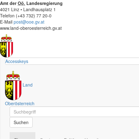
Amt der
Oö.
Landesregierung
4021 Linz • Landhausplatz 1
Telefon (+43 732) 77 20-0
E-Mail
post@ooe.gv.at
www.land-oberoesterreich.gv.at
Accesskeys
Land
Oberösterreich
Schnellsuche
Schnellsuche
Suchen