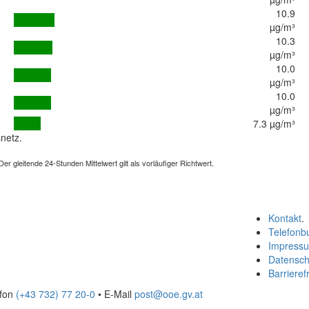
10.9
µg/m³
10.3
µg/m³
10.0
µg/m³
10.0
µg/m³
7.3 µg/m³
netz.
 gleitende 24-Stunden Mittelwert gilt als vorläufiger Richtwert.
Kontakt
.
Telefonb
Impress
Datensch
Barrierefr
efon
(+43 732) 77 20-0
• E-Mail
post@ooe.gv.at