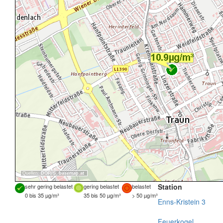
Quellen:
DORIS
,
basemap.at
Station
sehr gering belastet
gering belastet
belastet
0 bis 35 µg/m³
35 bis 50 µg/m³
> 50 µg/m³
Enns-Kristein 3
Feuerkogel