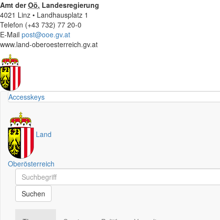
Amt der
Oö.
Landesregierung
4021 Linz • Landhausplatz 1
Telefon (+43 732) 77 20-0
E-Mail
post@ooe.gv.at
www.land-oberoesterreich.gv.at
Accesskeys
Land
Oberösterreich
Schnellsuche
Schnellsuche
Suchen