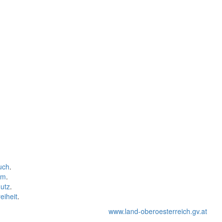
uch
.
um
.
utz
.
eiheit
.
www.land-oberoesterreich.gv.at