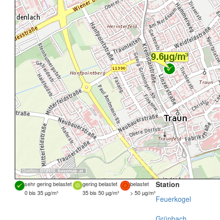
Quellen:
DORIS
,
basemap.at
Station
sehr gering belastet
gering belastet
belastet
0 bis 35 µg/m³
35 bis 50 µg/m³
> 50 µg/m³
Feuerkogel
Grünbach