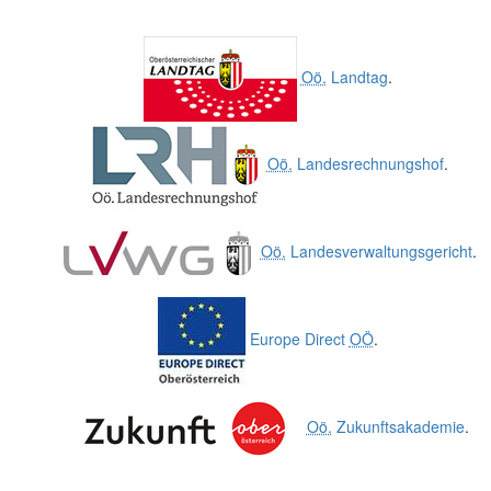
Oö.
Landtag
.
Oö.
Landesrechnungshof
.
Oö.
Landesverwaltungsgericht
.
Europe Direct
OÖ
.
Oö.
Zukunftsakademie
.