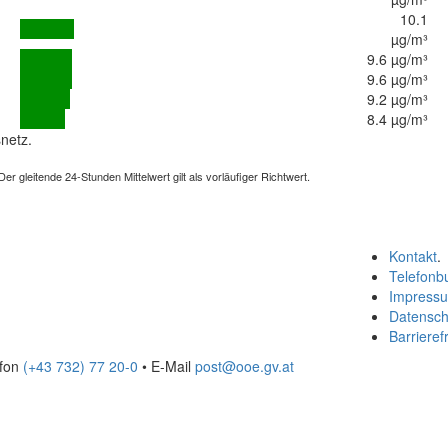
10.1
µg/m³
9.6 µg/m³
9.6 µg/m³
9.2 µg/m³
8.4 µg/m³
netz.
 gleitende 24-Stunden Mittelwert gilt als vorläufiger Richtwert.
Kontakt
.
Telefonb
Impress
Datensch
Barrierefr
efon
(+43 732) 77 20-0
• E-Mail
post@ooe.gv.at