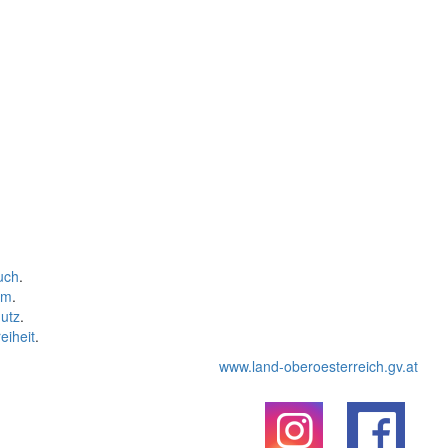
uch
.
um
.
utz
.
eiheit
.
www.land-oberoesterreich.gv.at