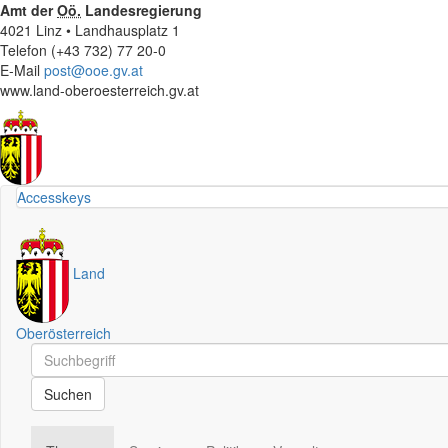
Amt der
Oö.
Landesregierung
4021 Linz • Landhausplatz 1
Telefon (+43 732) 77 20-0
E-Mail
post@ooe.gv.at
www.land-oberoesterreich.gv.at
Accesskeys
Land
Oberösterreich
Schnellsuche
Schnellsuche
Suchen