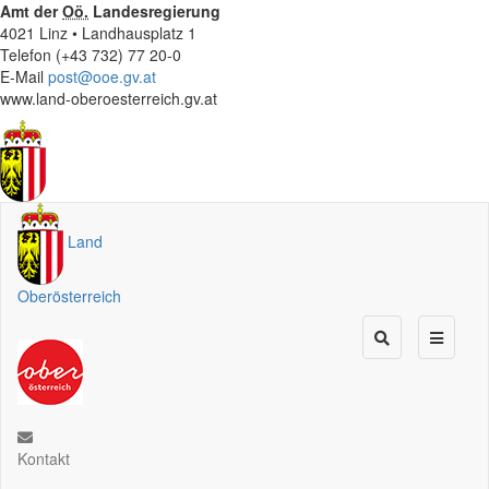
Amt der
Oö.
Landesregierung
4021 Linz • Landhausplatz 1
Telefon (+43 732) 77 20-0
E-Mail
post@ooe.gv.at
www.land-oberoesterreich.gv.at
Land
Oberösterreich
Kontakt