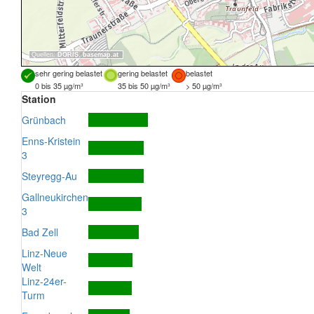
Quellen:
DORIS
,
basemap.at
sehr gering belastet
gering belastet
belastet
0 bis 35 µg/m³
35 bis 50 µg/m³
> 50 µg/m³
Station
Grünbach
Enns-Kristein
3
Steyregg-Au
Gallneukirchen
3
Bad Zell
Linz-Neue
Welt
Linz-24er-
Turm