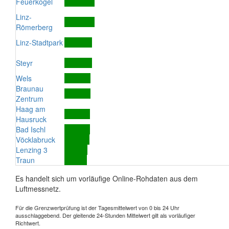
Feuerkogel
Linz-
Römerberg
Linz-Stadtpark
Steyr
Wels
Braunau
Zentrum
Haag am
Hausruck
Bad Ischl
Vöcklabruck
Lenzing 3
Traun
Es handelt sich um vorläufige Online-Rohdaten aus dem
Luftmessnetz.
Für die Grenzwertprüfung ist der Tagesmittelwert von 0 bis 24 Uhr
ausschlaggebend. Der gleitende 24-Stunden Mittelwert gilt als vorläufiger
Richtwert.