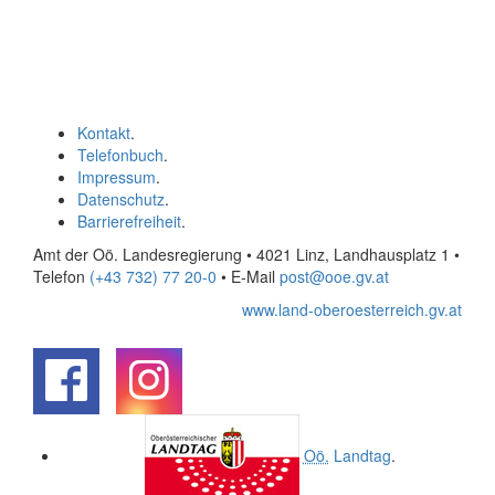
Kontakt
.
Telefonbuch
.
Impressum
.
Datenschutz
.
Barrierefreiheit
.
Amt der Oö. Landesregierung • 4021 Linz, Landhausplatz 1
•
Telefon
(+43 732) 77 20-0
• E-Mail
post@ooe.gv.at
www.land-oberoesterreich.gv.at
.
.
Oö.
Landtag
.