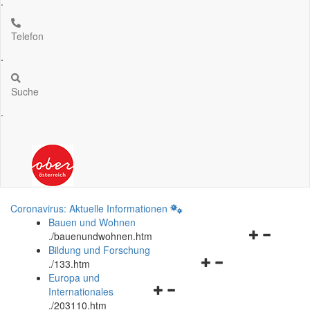
.
Telefon
.
Suche
.
Coronavirus: Aktuelle Informationen
Bauen und Wohnen
Navigationsm
.
/bauenundwohnen.htm
öffnen
Bildung und Forschung
Navigationsmenü
und
.
/133.htm
öffnen
schließen
Europa und
Navigationsmenü
und
Internationales
öffnen
schließen
.
/203110.htm