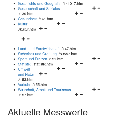
und
Geschichte und Geografie
.
/141017.htm
schließen
Navigationsm
Gesellschaft und Soziales
Navigationsmenü
öffnen
.
/139.htm
öffnen
und
Gesundheit
.
/141.htm
Navigationsmenü
und
schließen
Kultur
Navigationsmenü
öffnen
schließen
.
/kultur.htm
öffnen
und
Navigationsmenü
und
schließen
öffnen
schließen
Land- und Forstwirtschaft
.
/147.htm
und
Sicherheit und Ordnung
.
/89557.htm
schließen
Navigationsm
Sport und Freizeit
.
/151.htm
Navigationsmenü
öffnen
Statistik
.
/statistik.htm
Navigationsmenü
öffnen
und
Umwelt
Navigationsmenü
öffnen
und
schließen
und Natur
öffnen
und
schließen
.
/153.htm
und
schließen
Verkehr
.
/155.htm
schließen
Navigationsm
Wirtschaft, Arbeit und Tourismus
Navigationsmenü
öffnen
.
/157.htm
öffnen
und
und
schließen
Aktuelle Messwerte
schließen