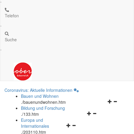
.
Telefon
.
Suche
.
Coronavirus: Aktuelle Informationen
Bauen und Wohnen
Navigationsm
.
/bauenundwohnen.htm
öffnen
Bildung und Forschung
Navigationsmenü
und
.
/133.htm
öffnen
schließen
Europa und
Navigationsmenü
und
Internationales
öffnen
schließen
.
/203110.htm