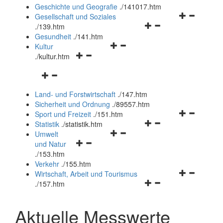
und
Geschichte und Geografie
.
/141017.htm
schließen
Navigationsm
Gesellschaft und Soziales
Navigationsmenü
öffnen
.
/139.htm
öffnen
und
Gesundheit
.
/141.htm
Navigationsmenü
und
schließen
Kultur
Navigationsmenü
öffnen
schließen
.
/kultur.htm
öffnen
und
Navigationsmenü
und
schließen
öffnen
schließen
Land- und Forstwirtschaft
.
/147.htm
und
Sicherheit und Ordnung
.
/89557.htm
schließen
Navigationsm
Sport und Freizeit
.
/151.htm
Navigationsmenü
öffnen
Statistik
.
/statistik.htm
Navigationsmenü
öffnen
und
Umwelt
Navigationsmenü
öffnen
und
schließen
und Natur
öffnen
und
schließen
.
/153.htm
und
schließen
Verkehr
.
/155.htm
schließen
Navigationsm
Wirtschaft, Arbeit und Tourismus
Navigationsmenü
öffnen
.
/157.htm
öffnen
und
und
schließen
Aktuelle Messwerte
schließen