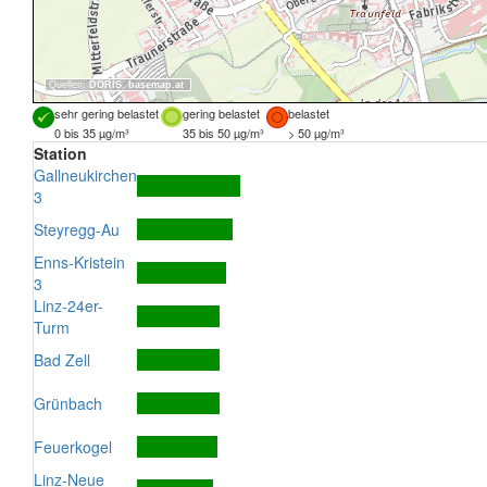
Quellen:
DORIS
,
basemap.at
sehr gering belastet
gering belastet
belastet
0 bis 35 µg/m³
35 bis 50 µg/m³
> 50 µg/m³
Station
Gallneukirchen
3
Steyregg-Au
Enns-Kristein
3
Linz-24er-
Turm
Bad Zell
Grünbach
Feuerkogel
Linz-Neue