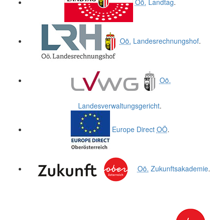
Oö.
Landtag
.
Oö.
Landesrechnungshof
.
Oö.
Landesverwaltungsgericht
.
Europe Direct
OÖ
.
Oö.
Zukunftsakademie
.