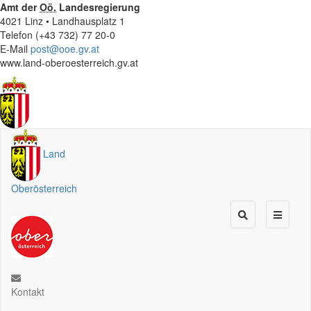
Amt der
Oö.
Landesregierung
4021 Linz • Landhausplatz 1
Telefon (+43 732) 77 20-0
E-Mail
post@ooe.gv.at
www.land-oberoesterreich.gv.at
Land
Oberösterreich
Kontakt