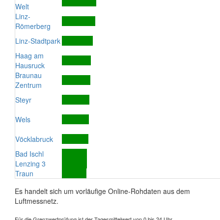
Welt
Linz-
Römerberg
Linz-Stadtpark
Haag am
Hausruck
Braunau
Zentrum
Steyr
Wels
Vöcklabruck
Bad Ischl
Lenzing 3
Traun
Es handelt sich um vorläufige Online-Rohdaten aus dem
Luftmessnetz.
Für die Grenzwertprüfung ist der Tagesmittelwert von 0 bis 24 Uhr