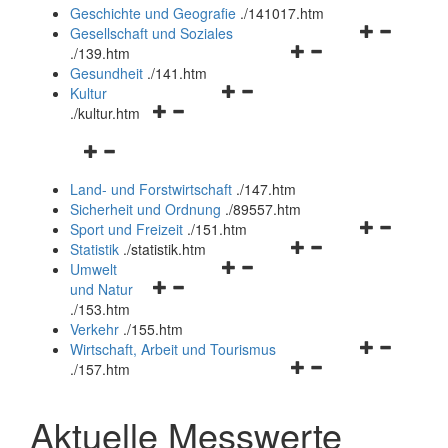
und
Geschichte und Geografie
.
/141017.htm
schließen
Navigationsm
Gesellschaft und Soziales
Navigationsmenü
öffnen
.
/139.htm
öffnen
und
Gesundheit
.
/141.htm
Navigationsmenü
und
schließen
Kultur
Navigationsmenü
öffnen
schließen
.
/kultur.htm
öffnen
und
Navigationsmenü
und
schließen
öffnen
schließen
Land- und Forstwirtschaft
.
/147.htm
und
Sicherheit und Ordnung
.
/89557.htm
schließen
Navigationsm
Sport und Freizeit
.
/151.htm
Navigationsmenü
öffnen
Statistik
.
/statistik.htm
Navigationsmenü
öffnen
und
Umwelt
Navigationsmenü
öffnen
und
schließen
und Natur
öffnen
und
schließen
.
/153.htm
und
schließen
Verkehr
.
/155.htm
schließen
Navigationsm
Wirtschaft, Arbeit und Tourismus
Navigationsmenü
öffnen
.
/157.htm
öffnen
und
und
schließen
Aktuelle Messwerte
schließen