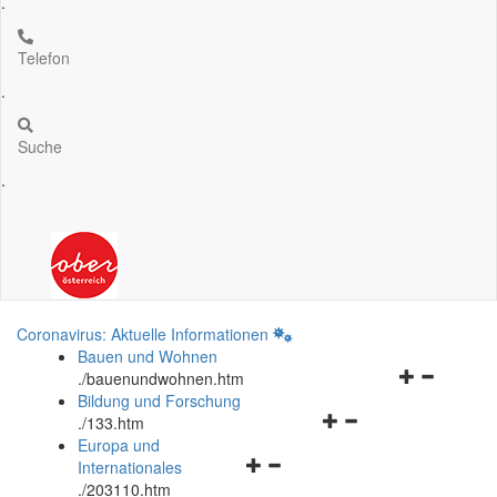
.
Telefon
.
Suche
.
Coronavirus: Aktuelle Informationen
Bauen und Wohnen
Navigationsm
.
/bauenundwohnen.htm
öffnen
Bildung und Forschung
Navigationsmenü
und
.
/133.htm
öffnen
schließen
Europa und
Navigationsmenü
und
Internationales
öffnen
schließen
.
/203110.htm