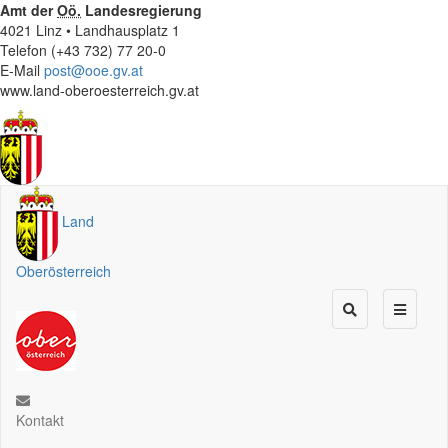
Amt der
Oö.
Landesregierung
4021 Linz • Landhausplatz 1
Telefon (+43 732) 77 20-0
E-Mail
post@ooe.gv.at
www.land-oberoesterreich.gv.at
Land
Oberösterreich
Kontakt