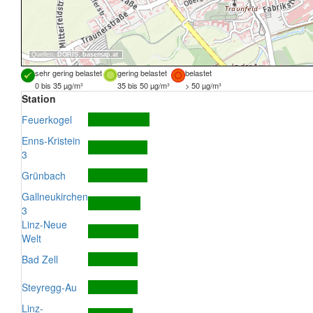
Quellen:
DORIS
,
basemap.at
sehr gering belastet
gering belastet
belastet
0 bis 35 µg/m³
35 bis 50 µg/m³
> 50 µg/m³
Station
Feuerkogel
Enns-Kristein
3
Grünbach
Gallneukirchen
3
Linz-Neue
Welt
Bad Zell
Steyregg-Au
Linz-