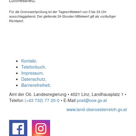
Luftmessnetz.
Für die Grenzwertprüfung ist der Tagesmittelwert von 0 bis 24 Uhr
ausschlaggebend. Der gleitende 24-Stunden Mittelwert gilt als vorläufiger
Richtwert.
Kontakt
.
Telefonbuch
.
Impressum
.
Datenschutz
.
Barrierefreiheit
.
Amt der Oö. Landesregierung • 4021 Linz, Landhausplatz 1
•
Telefon
(+43 732) 77 20-0
• E-Mail
post@ooe.gv.at
www.land-oberoesterreich.gv.at