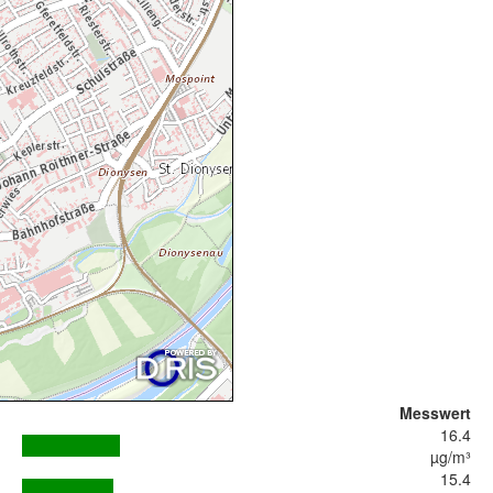
Messwert
16.4
µg/m³
15.4