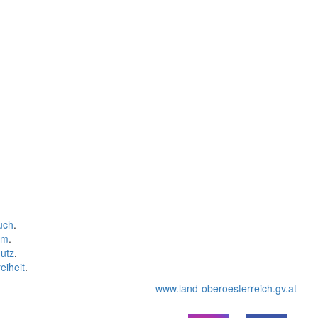
uch
.
um
.
utz
.
eiheit
.
www.land-oberoesterreich.gv.at