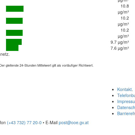
10.8
µg/m³
10.2
µg/m³
10.2
µg/m³
9.7 µg/m³
7.6 µg/m³
netz.
 gleitende 24-Stunden Mittelwert gilt als vorläufiger Richtwert.
Kontakt
.
Telefonb
Impress
Datensch
Barrierefr
efon
(+43 732) 77 20-0
• E-Mail
post@ooe.gv.at