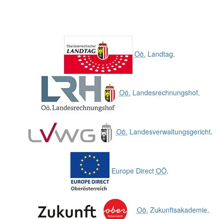
Oö.
Landtag
.
Oö.
Landesrechnungshof
.
Oö.
Landesverwaltungsgericht
.
Europe Direct
OÖ
.
Oö.
Zukunftsakademie
.