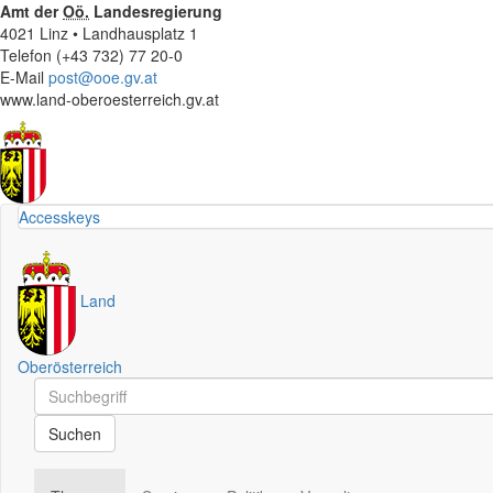
Amt der
Oö.
Landesregierung
4021 Linz • Landhausplatz 1
Telefon (+43 732) 77 20-0
E-Mail
post@ooe.gv.at
www.land-oberoesterreich.gv.at
Accesskeys
Land
Oberösterreich
Schnellsuche
Schnellsuche
Suchen