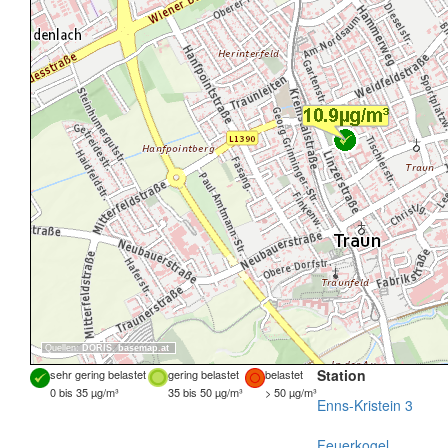
Quellen:
DORIS
,
basemap.at
Station
sehr gering belastet
gering belastet
belastet
0 bis 35 µg/m³
35 bis 50 µg/m³
> 50 µg/m³
Enns-Kristein 3
Feuerkogel