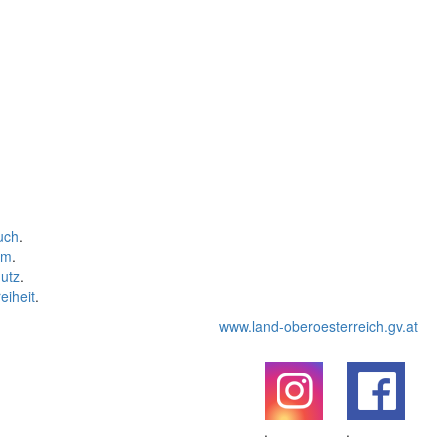
uch
.
um
.
utz
.
eiheit
.
www.land-oberoesterreich.gv.at
.
.