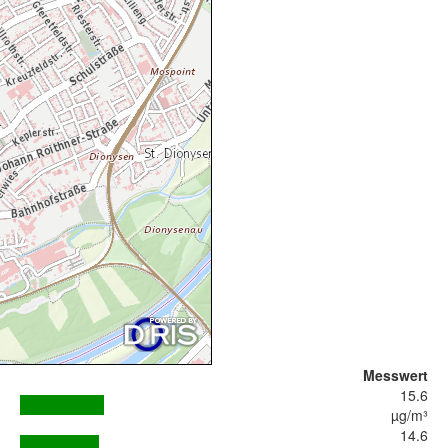
Messwert
15.6
µg/m³
14.6