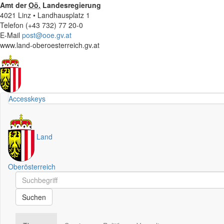
Amt der
Oö.
Landesregierung
4021 Linz • Landhausplatz 1
Telefon (+43 732) 77 20-0
E-Mail
post@ooe.gv.at
www.land-oberoesterreich.gv.at
Accesskeys
Land
Oberösterreich
Schnellsuche
Schnellsuche
Suchen