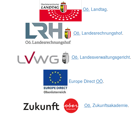
Oö.
Landtag
.
Oö.
Landesrechnungshof
.
Oö.
Landesverwaltungsgericht
.
Europe Direct
OÖ
.
Oö.
Zukunftsakademie
.