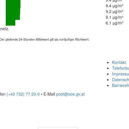
9.4 µg/m³
9.2 µg/m³
9.1 µg/m³
6.1 µg/m³
netz.
 gleitende 24-Stunden Mittelwert gilt als vorläufiger Richtwert.
Kontakt
.
Telefonb
Impress
Datensch
Barrierefr
efon
(+43 732) 77 20-0
• E-Mail
post@ooe.gv.at