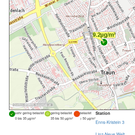
Quellen:
DORIS
,
basemap.at
Station
sehr gering belastet
gering belastet
belastet
0 bis 35 µg/m³
35 bis 50 µg/m³
> 50 µg/m³
Enns-Kristein 3
Linz-Neue Welt