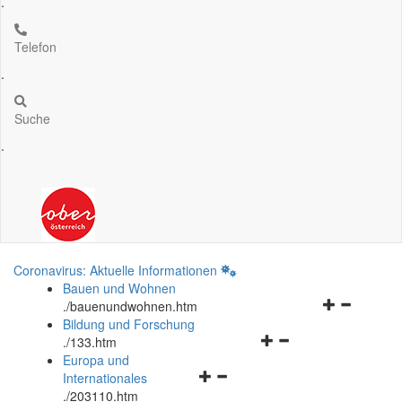
.
Telefon
.
Suche
.
Coronavirus: Aktuelle Informationen
Bauen und Wohnen
Navigationsm
.
/bauenundwohnen.htm
öffnen
Bildung und Forschung
Navigationsmenü
und
.
/133.htm
öffnen
schließen
Europa und
Navigationsmenü
und
Internationales
öffnen
schließen
.
/203110.htm