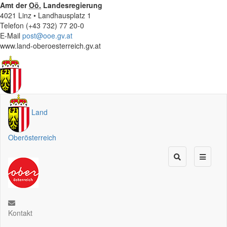
Amt der
Oö.
Landesregierung
4021 Linz • Landhausplatz 1
Telefon (+43 732) 77 20-0
E-Mail
post@ooe.gv.at
www.land-oberoesterreich.gv.at
Land
Oberösterreich
Kontakt