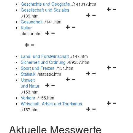
und
Geschichte und Geografie
.
/141017.htm
schließen
Navigationsm
Gesellschaft und Soziales
Navigationsmenü
öffnen
.
/139.htm
öffnen
und
Gesundheit
.
/141.htm
Navigationsmenü
und
schließen
Kultur
Navigationsmenü
öffnen
schließen
.
/kultur.htm
öffnen
und
Navigationsmenü
und
schließen
öffnen
schließen
Land- und Forstwirtschaft
.
/147.htm
und
Sicherheit und Ordnung
.
/89557.htm
schließen
Navigationsm
Sport und Freizeit
.
/151.htm
Navigationsmenü
öffnen
Statistik
.
/statistik.htm
Navigationsmenü
öffnen
und
Umwelt
Navigationsmenü
öffnen
und
schließen
und Natur
öffnen
und
schließen
.
/153.htm
und
schließen
Verkehr
.
/155.htm
schließen
Navigationsm
Wirtschaft, Arbeit und Tourismus
Navigationsmenü
öffnen
.
/157.htm
öffnen
und
und
schließen
Aktuelle Messwerte
schließen