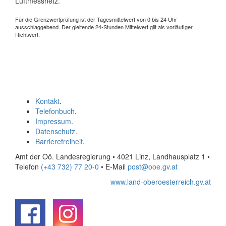
Luftmessnetz.
Für die Grenzwertprüfung ist der Tagesmittelwert von 0 bis 24 Uhr
ausschlaggebend. Der gleitende 24-Stunden Mittelwert gilt als vorläufiger
Richtwert.
Kontakt
.
Telefonbuch
.
Impressum
.
Datenschutz
.
Barrierefreiheit
.
Amt der Oö. Landesregierung • 4021 Linz, Landhausplatz 1
•
Telefon
(+43 732) 77 20-0
• E-Mail
post@ooe.gv.at
www.land-oberoesterreich.gv.at