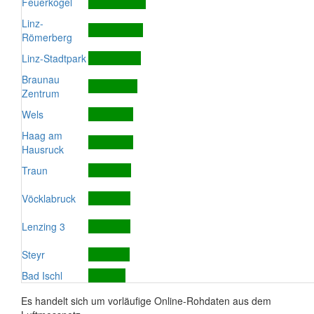
Feuerkogel
Linz-
Römerberg
Linz-Stadtpark
Braunau
Zentrum
Wels
Haag am
Hausruck
Traun
Vöcklabruck
Lenzing 3
Steyr
Bad Ischl
Es handelt sich um vorläufige Online-Rohdaten aus dem