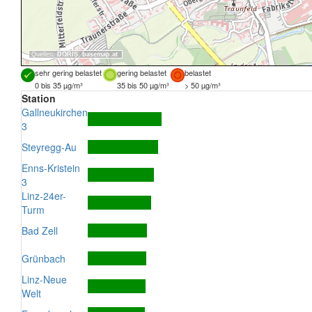
Quellen:
DORIS
,
basemap.at
sehr gering belastet
gering belastet
belastet
0 bis 35 µg/m³
35 bis 50 µg/m³
> 50 µg/m³
Station
Gallneukirchen
3
Steyregg-Au
Enns-Kristein
3
Linz-24er-
Turm
Bad Zell
Grünbach
Linz-Neue
Welt