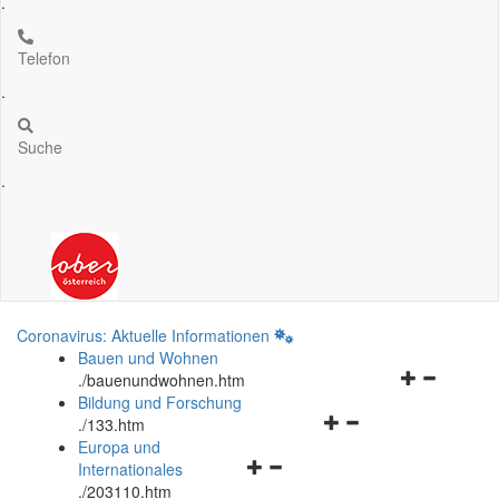
.
Telefon
.
Suche
.
Coronavirus: Aktuelle Informationen
Bauen und Wohnen
Navigationsm
.
/bauenundwohnen.htm
öffnen
Bildung und Forschung
Navigationsmenü
und
.
/133.htm
öffnen
schließen
Europa und
Navigationsmenü
und
Internationales
öffnen
schließen
.
/203110.htm