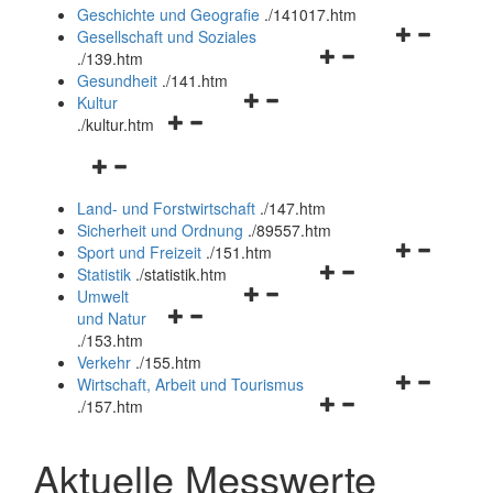
und
Geschichte und Geografie
.
/141017.htm
schließen
Navigationsm
Gesellschaft und Soziales
Navigationsmenü
öffnen
.
/139.htm
öffnen
und
Gesundheit
.
/141.htm
Navigationsmenü
und
schließen
Kultur
Navigationsmenü
öffnen
schließen
.
/kultur.htm
öffnen
und
Navigationsmenü
und
schließen
öffnen
schließen
Land- und Forstwirtschaft
.
/147.htm
und
Sicherheit und Ordnung
.
/89557.htm
schließen
Navigationsm
Sport und Freizeit
.
/151.htm
Navigationsmenü
öffnen
Statistik
.
/statistik.htm
Navigationsmenü
öffnen
und
Umwelt
Navigationsmenü
öffnen
und
schließen
und Natur
öffnen
und
schließen
.
/153.htm
und
schließen
Verkehr
.
/155.htm
schließen
Navigationsm
Wirtschaft, Arbeit und Tourismus
Navigationsmenü
öffnen
.
/157.htm
öffnen
und
und
schließen
Aktuelle Messwerte
schließen