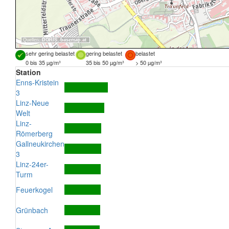
Quellen:
DORIS
,
basemap.at
sehr gering belastet
gering belastet
belastet
0 bis 35 µg/m³
35 bis 50 µg/m³
> 50 µg/m³
Station
Enns-Kristein
3
Linz-Neue
Welt
Linz-
Römerberg
Gallneukirchen
3
Linz-24er-
Turm
Feuerkogel
Grünbach