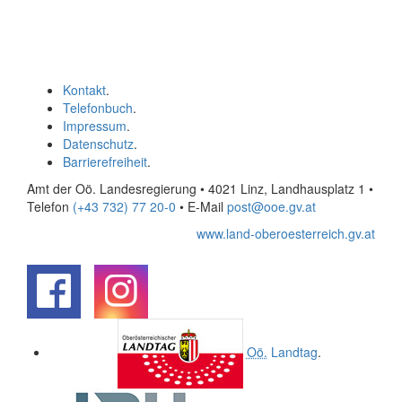
Kontakt
.
Telefonbuch
.
Impressum
.
Datenschutz
.
Barrierefreiheit
.
Amt der Oö. Landesregierung • 4021 Linz, Landhausplatz 1
•
Telefon
(+43 732) 77 20-0
• E-Mail
post@ooe.gv.at
www.land-oberoesterreich.gv.at
.
.
Oö.
Landtag
.