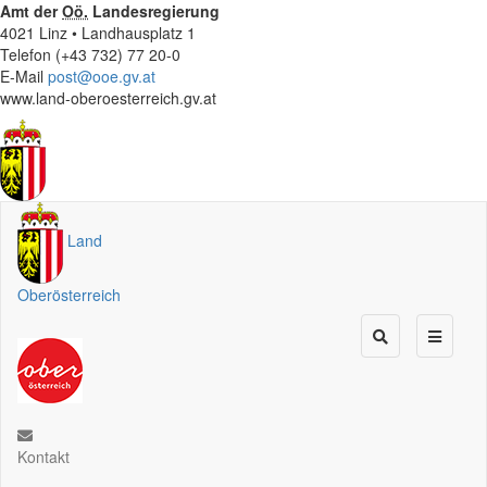
Amt der
Oö.
Landesregierung
4021 Linz • Landhausplatz 1
Telefon (+43 732) 77 20-0
E-Mail
post@ooe.gv.at
www.land-oberoesterreich.gv.at
Land
Oberösterreich
Kontakt