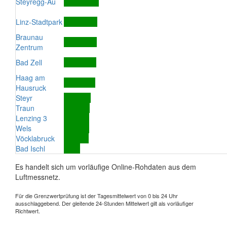
Steyregg-Au
Linz-Stadtpark
Braunau
Zentrum
Bad Zell
Haag am
Hausruck
Steyr
Traun
Lenzing 3
Wels
Vöcklabruck
Bad Ischl
Es handelt sich um vorläufige Online-Rohdaten aus dem
Luftmessnetz.
Für die Grenzwertprüfung ist der Tagesmittelwert von 0 bis 24 Uhr
ausschlaggebend. Der gleitende 24-Stunden Mittelwert gilt als vorläufiger
Richtwert.