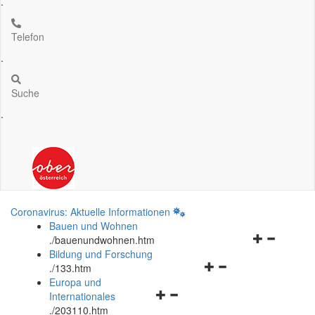
.
Telefon
.
Suche
.
Coronavirus: Aktuelle Informationen
Bauen und Wohnen
Navigationsm
.
/bauenundwohnen.htm
öffnen
Bildung und Forschung
Navigationsmenü
und
.
/133.htm
öffnen
schließen
Europa und
Navigationsmenü
und
Internationales
öffnen
schließen
.
/203110.htm