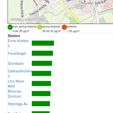
Quellen:
DORIS
,
basemap.at
sehr gering belastet
gering belastet
belastet
0 bis 35 µg/m³
35 bis 50 µg/m³
> 50 µg/m³
Station
Enns-Kristein
3
Feuerkogel
Grünbach
Gallneukirchen
3
Linz-Neue
Welt
Braunau
Zentrum
Steyregg-Au