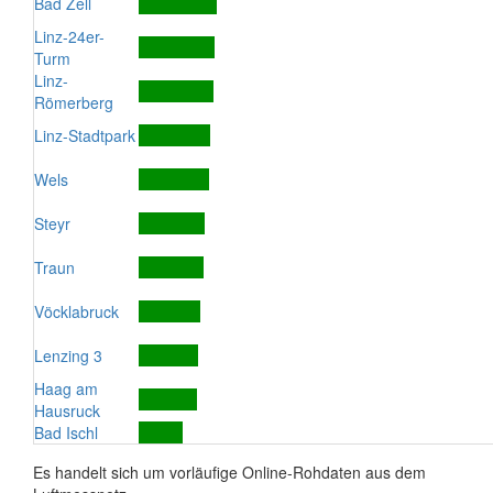
Bad Zell
Linz-24er-
Turm
Linz-
Römerberg
Linz-Stadtpark
Wels
Steyr
Traun
Vöcklabruck
Lenzing 3
Haag am
Hausruck
Bad Ischl
Es handelt sich um vorläufige Online-Rohdaten aus dem