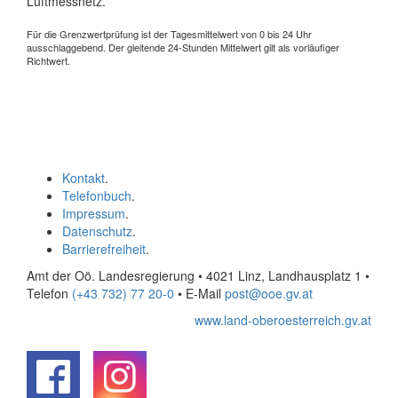
Luftmessnetz.
Für die Grenzwertprüfung ist der Tagesmittelwert von 0 bis 24 Uhr
ausschlaggebend. Der gleitende 24-Stunden Mittelwert gilt als vorläufiger
Richtwert.
Kontakt
.
Telefonbuch
.
Impressum
.
Datenschutz
.
Barrierefreiheit
.
Amt der Oö. Landesregierung • 4021 Linz, Landhausplatz 1
•
Telefon
(+43 732) 77 20-0
• E-Mail
post@ooe.gv.at
www.land-oberoesterreich.gv.at