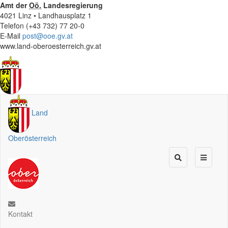
Amt der
Oö.
Landesregierung
4021 Linz • Landhausplatz 1
Telefon (+43 732) 77 20-0
E-Mail
post@ooe.gv.at
www.land-oberoesterreich.gv.at
Land
Oberösterreich
Kontakt