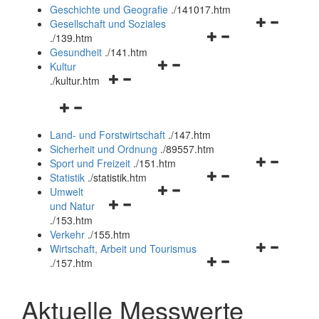
und
Geschichte und Geografie
.
/141017.htm
schließen
Navigationsm
Gesellschaft und Soziales
Navigationsmenü
öffnen
.
/139.htm
öffnen
und
Gesundheit
.
/141.htm
Navigationsmenü
und
schließen
Kultur
Navigationsmenü
öffnen
schließen
.
/kultur.htm
öffnen
und
Navigationsmenü
und
schließen
öffnen
schließen
Land- und Forstwirtschaft
.
/147.htm
und
Sicherheit und Ordnung
.
/89557.htm
schließen
Navigationsm
Sport und Freizeit
.
/151.htm
Navigationsmenü
öffnen
Statistik
.
/statistik.htm
Navigationsmenü
öffnen
und
Umwelt
Navigationsmenü
öffnen
und
schließen
und Natur
öffnen
und
schließen
.
/153.htm
und
schließen
Verkehr
.
/155.htm
schließen
Navigationsm
Wirtschaft, Arbeit und Tourismus
Navigationsmenü
öffnen
.
/157.htm
öffnen
und
und
schließen
Aktuelle Messwerte
schließen