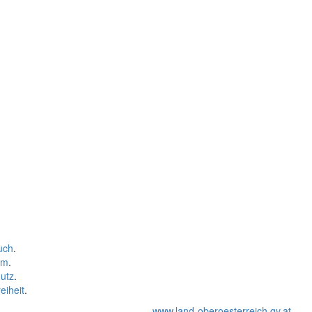
uch
.
um
.
utz
.
eiheit
.
www.land-oberoesterreich.gv.at