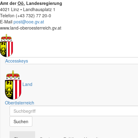
Amt der
Oö.
Landesregierung
4021 Linz • Landhausplatz 1
Telefon (+43 732) 77 20-0
E-Mail
post@ooe.gv.at
www.land-oberoesterreich.gv.at
Accesskeys
Land
Oberösterreich
Schnellsuche
Schnellsuche
Suchen