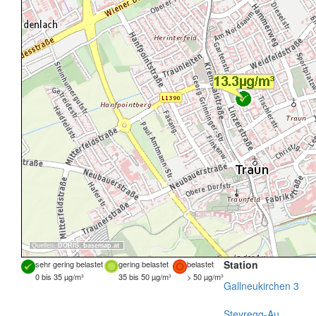
Quellen:
DORIS
,
basemap.at
Station
sehr gering belastet
gering belastet
belastet
0 bis 35 µg/m³
35 bis 50 µg/m³
> 50 µg/m³
Gallneukirchen 3
Steyregg-Au