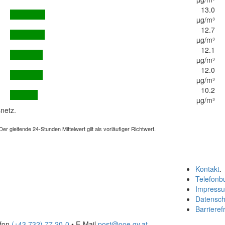
13.0
µg/m³
12.7
µg/m³
12.1
µg/m³
12.0
µg/m³
10.2
µg/m³
netz.
 gleitende 24-Stunden Mittelwert gilt als vorläufiger Richtwert.
Kontakt
.
Telefonb
Impress
Datensch
Barrierefr
efon
(+43 732) 77 20-0
• E-Mail
post@ooe.gv.at