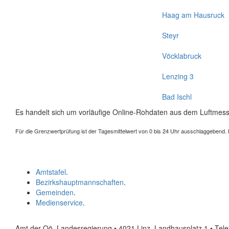
Haag am Hausruck
Steyr
Vöcklabruck
Lenzing 3
Bad Ischl
Es handelt sich um vorläufige Online-Rohdaten aus dem Luftmess
Für die Grenzwertprüfung ist der Tagesmittelwert von 0 bis 24 Uhr ausschlaggebend. Der
Amtstafel
.
Bezirkshauptmannschaften
.
Gemeinden
.
Medienservice
.
Amt der Oö. Landesregierung • 4021 Linz, Landhausplatz 1
• Tel