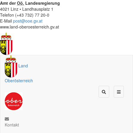
Amt der
Oö.
Landesregierung
4021 Linz • Landhausplatz 1
Telefon (+43 732) 77 20-0
E-Mail
post@ooe.gv.at
www.land-oberoesterreich.gv.at
Land
Oberösterreich
Kontakt