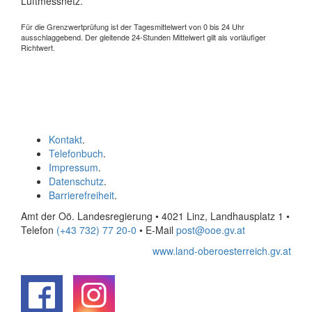
Luftmessnetz.
Für die Grenzwertprüfung ist der Tagesmittelwert von 0 bis 24 Uhr
ausschlaggebend. Der gleitende 24-Stunden Mittelwert gilt als vorläufiger
Richtwert.
Kontakt
.
Telefonbuch
.
Impressum
.
Datenschutz
.
Barrierefreiheit
.
Amt der Oö. Landesregierung • 4021 Linz, Landhausplatz 1
•
Telefon
(+43 732) 77 20-0
• E-Mail
post@ooe.gv.at
www.land-oberoesterreich.gv.at