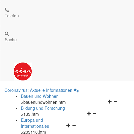
.
Telefon
.
Suche
.
Coronavirus: Aktuelle Informationen
Bauen und Wohnen
Navigationsm
.
/bauenundwohnen.htm
öffnen
Bildung und Forschung
Navigationsmenü
und
.
/133.htm
öffnen
schließen
Europa und
Navigationsmenü
und
Internationales
öffnen
schließen
.
/203110.htm