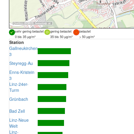
Quellen:
DORIS
,
basemap.at
sehr gering belastet
gering belastet
belastet
0 bis 35 µg/m³
35 bis 50 µg/m³
> 50 µg/m³
Station
Gallneukirchen
3
Steyregg-Au
Enns-Kristein
3
Linz-24er-
Turm
Grünbach
Bad Zell
Linz-Neue
Welt
Linz-