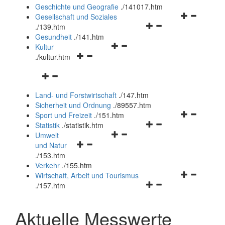
und
Geschichte und Geografie
.
/141017.htm
schließen
Navigationsm
Gesellschaft und Soziales
Navigationsmenü
öffnen
.
/139.htm
öffnen
und
Gesundheit
.
/141.htm
Navigationsmenü
und
schließen
Kultur
Navigationsmenü
öffnen
schließen
.
/kultur.htm
öffnen
und
Navigationsmenü
und
schließen
öffnen
schließen
Land- und Forstwirtschaft
.
/147.htm
und
Sicherheit und Ordnung
.
/89557.htm
schließen
Navigationsm
Sport und Freizeit
.
/151.htm
Navigationsmenü
öffnen
Statistik
.
/statistik.htm
Navigationsmenü
öffnen
und
Umwelt
Navigationsmenü
öffnen
und
schließen
und Natur
öffnen
und
schließen
.
/153.htm
und
schließen
Verkehr
.
/155.htm
schließen
Navigationsm
Wirtschaft, Arbeit und Tourismus
Navigationsmenü
öffnen
.
/157.htm
öffnen
und
und
schließen
Aktuelle Messwerte
schließen