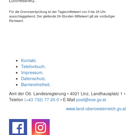
Luftmessnetz.
Für die Grenzwertprüfung ist der Tagesmittelwert von 0 bis 24 Uhr
ausschlaggebend. Der gleitende 24-Stunden Mittelwert gilt als vorläufiger
Richtwert.
Kontakt
.
Telefonbuch
.
Impressum
.
Datenschutz
.
Barrierefreiheit
.
Amt der Oö. Landesregierung • 4021 Linz, Landhausplatz 1
•
Telefon
(+43 732) 77 20-0
• E-Mail
post@ooe.gv.at
www.land-oberoesterreich.gv.at