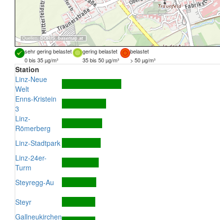
Quellen:
DORIS
,
basemap.at
sehr gering belastet
gering belastet
belastet
0 bis 35 µg/m³
35 bis 50 µg/m³
> 50 µg/m³
Station
Linz-Neue
Welt
Enns-Kristein
3
Linz-
Römerberg
Linz-Stadtpark
Linz-24er-
Turm
Steyregg-Au
Steyr
Gallneukirchen