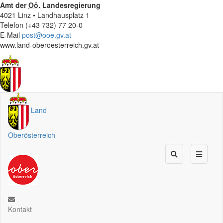
Amt der
Oö.
Landesregierung
4021 Linz • Landhausplatz 1
Telefon (+43 732) 77 20-0
E-Mail
post@ooe.gv.at
www.land-oberoesterreich.gv.at
Land
Oberösterreich
Kontakt