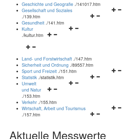
und
Geschichte und Geografie
.
/141017.htm
schließen
Navigationsm
Gesellschaft und Soziales
Navigationsmenü
öffnen
.
/139.htm
öffnen
und
Gesundheit
.
/141.htm
Navigationsmenü
und
schließen
Kultur
Navigationsmenü
öffnen
schließen
.
/kultur.htm
öffnen
und
Navigationsmenü
und
schließen
öffnen
schließen
Land- und Forstwirtschaft
.
/147.htm
und
Sicherheit und Ordnung
.
/89557.htm
schließen
Navigationsm
Sport und Freizeit
.
/151.htm
Navigationsmenü
öffnen
Statistik
.
/statistik.htm
Navigationsmenü
öffnen
und
Umwelt
Navigationsmenü
öffnen
und
schließen
und Natur
öffnen
und
schließen
.
/153.htm
und
schließen
Verkehr
.
/155.htm
schließen
Navigationsm
Wirtschaft, Arbeit und Tourismus
Navigationsmenü
öffnen
.
/157.htm
öffnen
und
und
schließen
Aktuelle Messwerte
schließen