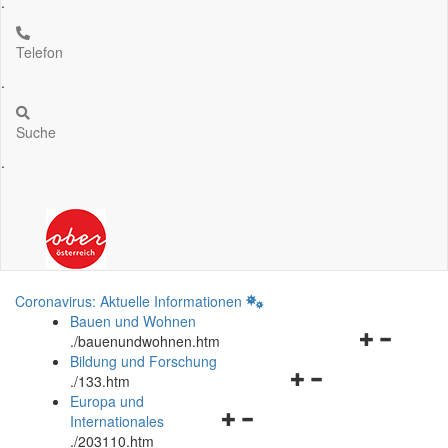
.
Telefon
.
Suche
.
Coronavirus: Aktuelle Informationen
Bauen und Wohnen
Navigationsm
.
/bauenundwohnen.htm
öffnen
Bildung und Forschung
Navigationsmenü
und
.
/133.htm
öffnen
schließen
Europa und
Navigationsmenü
und
Internationales
öffnen
schließen
.
/203110.htm