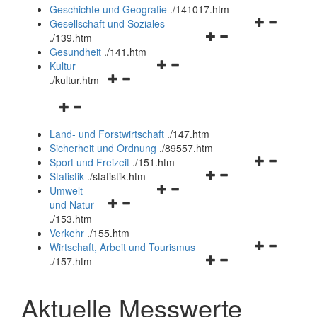
und
Geschichte und Geografie
.
/141017.htm
schließen
Navigationsm
Gesellschaft und Soziales
Navigationsmenü
öffnen
.
/139.htm
öffnen
und
Gesundheit
.
/141.htm
Navigationsmenü
und
schließen
Kultur
Navigationsmenü
öffnen
schließen
.
/kultur.htm
öffnen
und
Navigationsmenü
und
schließen
öffnen
schließen
Land- und Forstwirtschaft
.
/147.htm
und
Sicherheit und Ordnung
.
/89557.htm
schließen
Navigationsm
Sport und Freizeit
.
/151.htm
Navigationsmenü
öffnen
Statistik
.
/statistik.htm
Navigationsmenü
öffnen
und
Umwelt
Navigationsmenü
öffnen
und
schließen
und Natur
öffnen
und
schließen
.
/153.htm
und
schließen
Verkehr
.
/155.htm
schließen
Navigationsm
Wirtschaft, Arbeit und Tourismus
Navigationsmenü
öffnen
.
/157.htm
öffnen
und
und
schließen
Aktuelle Messwerte
schließen