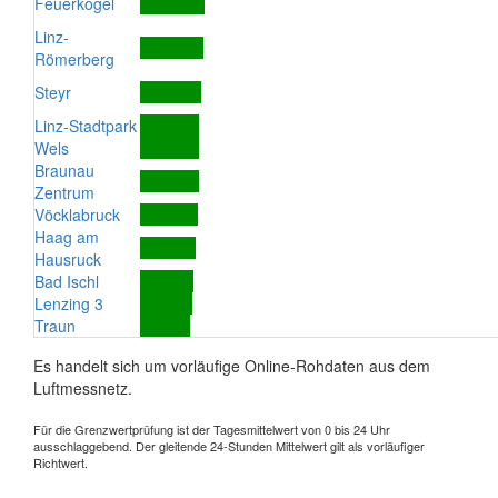
Feuerkogel
Linz-
Römerberg
Steyr
Linz-Stadtpark
Wels
Braunau
Zentrum
Vöcklabruck
Haag am
Hausruck
Bad Ischl
Lenzing 3
Traun
Es handelt sich um vorläufige Online-Rohdaten aus dem
Luftmessnetz.
Für die Grenzwertprüfung ist der Tagesmittelwert von 0 bis 24 Uhr
ausschlaggebend. Der gleitende 24-Stunden Mittelwert gilt als vorläufiger
Richtwert.