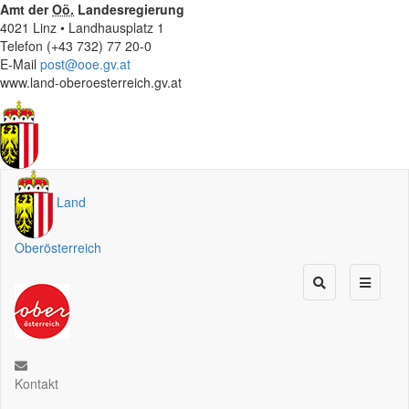
Amt der
Oö.
Landesregierung
4021 Linz • Landhausplatz 1
Telefon (+43 732) 77 20-0
E-Mail
post@ooe.gv.at
www.land-oberoesterreich.gv.at
Land
Oberösterreich
Kontakt