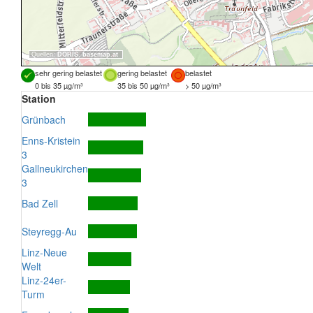
Quellen:
DORIS
,
basemap.at
sehr gering belastet
gering belastet
belastet
0 bis 35 µg/m³
35 bis 50 µg/m³
> 50 µg/m³
Station
Grünbach
Enns-Kristein
3
Gallneukirchen
3
Bad Zell
Steyregg-Au
Linz-Neue
Welt
Linz-24er-
Turm