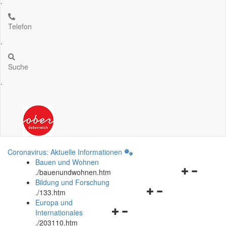
.
Telefon
.
Suche
.
Coronavirus: Aktuelle Informationen
Bauen und Wohnen
Navigationsm
.
/bauenundwohnen.htm
öffnen
Bildung und Forschung
Navigationsmenü
und
.
/133.htm
öffnen
schließen
Europa und
Navigationsmenü
und
Internationales
öffnen
schließen
.
/203110.htm