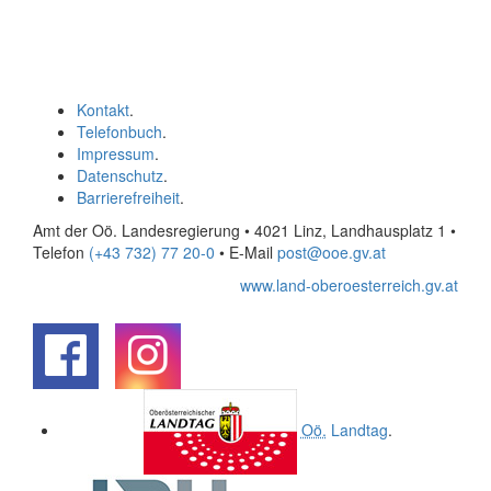
Kontakt
.
Telefonbuch
.
Impressum
.
Datenschutz
.
Barrierefreiheit
.
Amt der Oö. Landesregierung • 4021 Linz, Landhausplatz 1
•
Telefon
(+43 732) 77 20-0
• E-Mail
post@ooe.gv.at
www.land-oberoesterreich.gv.at
.
.
Oö.
Landtag
.