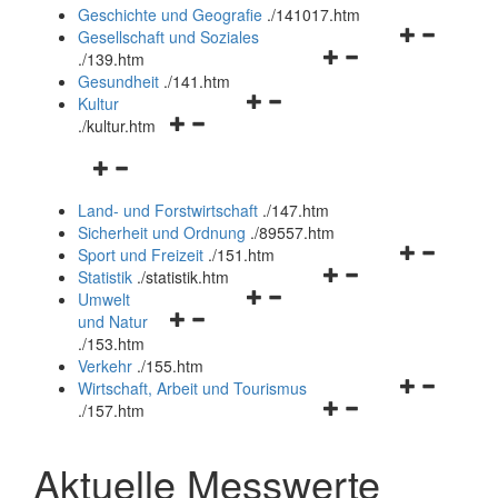
und
Geschichte und Geografie
.
/141017.htm
schließen
Navigationsm
Gesellschaft und Soziales
Navigationsmenü
öffnen
.
/139.htm
öffnen
und
Gesundheit
.
/141.htm
Navigationsmenü
und
schließen
Kultur
Navigationsmenü
öffnen
schließen
.
/kultur.htm
öffnen
und
Navigationsmenü
und
schließen
öffnen
schließen
Land- und Forstwirtschaft
.
/147.htm
und
Sicherheit und Ordnung
.
/89557.htm
schließen
Navigationsm
Sport und Freizeit
.
/151.htm
Navigationsmenü
öffnen
Statistik
.
/statistik.htm
Navigationsmenü
öffnen
und
Umwelt
Navigationsmenü
öffnen
und
schließen
und Natur
öffnen
und
schließen
.
/153.htm
und
schließen
Verkehr
.
/155.htm
schließen
Navigationsm
Wirtschaft, Arbeit und Tourismus
Navigationsmenü
öffnen
.
/157.htm
öffnen
und
und
schließen
Aktuelle Messwerte
schließen