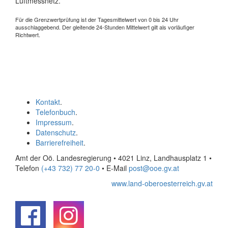
Luftmessnetz.
Für die Grenzwertprüfung ist der Tagesmittelwert von 0 bis 24 Uhr
ausschlaggebend. Der gleitende 24-Stunden Mittelwert gilt als vorläufiger
Richtwert.
Kontakt
.
Telefonbuch
.
Impressum
.
Datenschutz
.
Barrierefreiheit
.
Amt der Oö. Landesregierung • 4021 Linz, Landhausplatz 1
•
Telefon
(+43 732) 77 20-0
• E-Mail
post@ooe.gv.at
www.land-oberoesterreich.gv.at