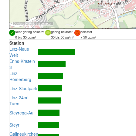
Quellen:
DORIS
,
basemap.at
sehr gering belastet
gering belastet
belastet
0 bis 35 µg/m³
35 bis 50 µg/m³
> 50 µg/m³
Station
Linz-Neue
Welt
Enns-Kristein
3
Linz-
Römerberg
Linz-Stadtpark
Linz-24er-
Turm
Steyregg-Au
Steyr
Gallneukirchen