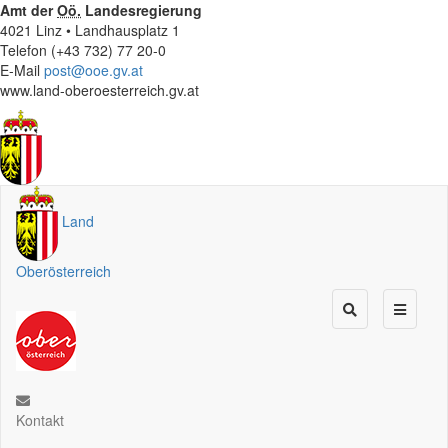
Amt der
Oö.
Landesregierung
4021 Linz • Landhausplatz 1
Telefon (+43 732) 77 20-0
E-Mail
post@ooe.gv.at
www.land-oberoesterreich.gv.at
Land
Oberösterreich
Kontakt