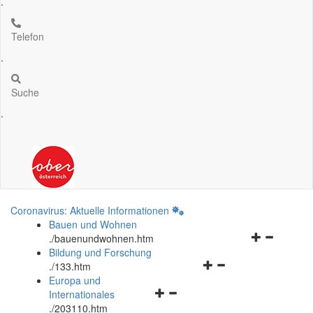
.
Telefon
.
Suche
.
Coronavirus: Aktuelle Informationen
Bauen und Wohnen
Navigationsm
.
/bauenundwohnen.htm
öffnen
Bildung und Forschung
Navigationsmenü
und
.
/133.htm
öffnen
schließen
Europa und
Navigationsmenü
und
Internationales
öffnen
schließen
.
/203110.htm