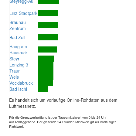
Steyregg-Au
Linz-Stadtpark
Braunau
Zentrum
Bad Zell
Haag am
Hausruck
Steyr
Lenzing 3
Traun
Wels
Vöcklabruck
Bad Ischl
Es handelt sich um vorläufige Online-Rohdaten aus dem
Luftmessnetz.
Für die Grenzwertprüfung ist der Tagesmittelwert von 0 bis 24 Uhr
ausschlaggebend. Der gleitende 24-Stunden Mittelwert gilt als vorläufiger
Richtwert.