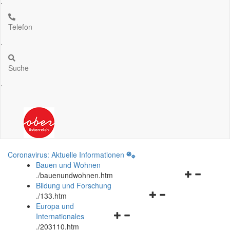
.
Telefon
.
Suche
.
Coronavirus: Aktuelle Informationen
Bauen und Wohnen
Navigationsm
.
/bauenundwohnen.htm
öffnen
Bildung und Forschung
Navigationsmenü
und
.
/133.htm
öffnen
schließen
Europa und
Navigationsmenü
und
Internationales
öffnen
schließen
.
/203110.htm