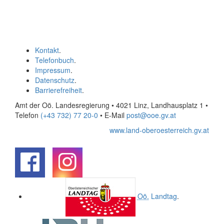
Kontakt
.
Telefonbuch
.
Impressum
.
Datenschutz
.
Barrierefreiheit
.
Amt der Oö. Landesregierung • 4021 Linz, Landhausplatz 1
•
Telefon
(+43 732) 77 20-0
• E-Mail
post@ooe.gv.at
www.land-oberoesterreich.gv.at
.
.
Oö.
Landtag
.