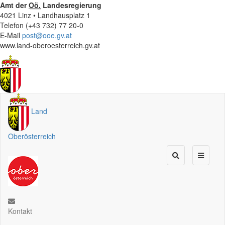
Amt der
Oö.
Landesregierung
4021 Linz • Landhausplatz 1
Telefon (+43 732) 77 20-0
E-Mail
post@ooe.gv.at
www.land-oberoesterreich.gv.at
Land
Oberösterreich
Kontakt