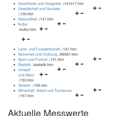
und
Geschichte und Geografie
.
/141017.htm
schließen
Navigationsm
Gesellschaft und Soziales
Navigationsmenü
öffnen
.
/139.htm
öffnen
und
Gesundheit
.
/141.htm
Navigationsmenü
und
schließen
Kultur
Navigationsmenü
öffnen
schließen
.
/kultur.htm
öffnen
und
Navigationsmenü
und
schließen
öffnen
schließen
Land- und Forstwirtschaft
.
/147.htm
und
Sicherheit und Ordnung
.
/89557.htm
schließen
Navigationsm
Sport und Freizeit
.
/151.htm
Navigationsmenü
öffnen
Statistik
.
/statistik.htm
Navigationsmenü
öffnen
und
Umwelt
Navigationsmenü
öffnen
und
schließen
und Natur
öffnen
und
schließen
.
/153.htm
und
schließen
Verkehr
.
/155.htm
schließen
Navigationsm
Wirtschaft, Arbeit und Tourismus
Navigationsmenü
öffnen
.
/157.htm
öffnen
und
und
schließen
Aktuelle Messwerte
schließen