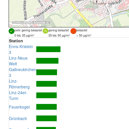
Quellen:
DORIS
,
basemap.at
sehr gering belastet
gering belastet
belastet
0 bis 35 µg/m³
35 bis 50 µg/m³
> 50 µg/m³
Station
Enns-Kristein
3
Linz-Neue
Welt
Gallneukirchen
3
Linz-
Römerberg
Linz-24er-
Turm
Feuerkogel
Grünbach