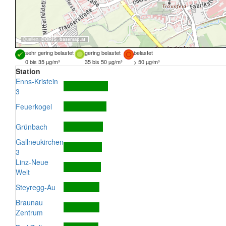
Quellen:
DORIS
,
basemap.at
sehr gering belastet
gering belastet
belastet
0 bis 35 µg/m³
35 bis 50 µg/m³
> 50 µg/m³
Station
Enns-Kristein
3
Feuerkogel
Grünbach
Gallneukirchen
3
Linz-Neue
Welt
Steyregg-Au
Braunau
Zentrum