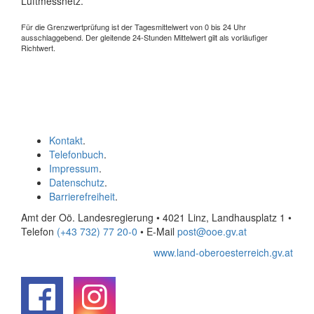
Luftmessnetz.
Für die Grenzwertprüfung ist der Tagesmittelwert von 0 bis 24 Uhr
ausschlaggebend. Der gleitende 24-Stunden Mittelwert gilt als vorläufiger
Richtwert.
Kontakt
.
Telefonbuch
.
Impressum
.
Datenschutz
.
Barrierefreiheit
.
Amt der Oö. Landesregierung • 4021 Linz, Landhausplatz 1
•
Telefon
(+43 732) 77 20-0
• E-Mail
post@ooe.gv.at
www.land-oberoesterreich.gv.at