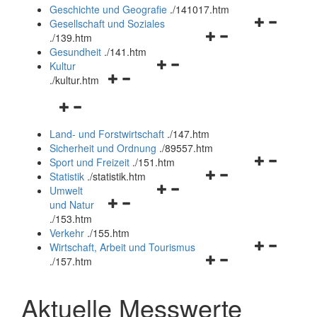
und
Geschichte und Geografie
.
/141017.htm
schließen
Navigationsm
Gesellschaft und Soziales
Navigationsmenü
öffnen
.
/139.htm
öffnen
und
Gesundheit
.
/141.htm
Navigationsmenü
und
schließen
Kultur
Navigationsmenü
öffnen
schließen
.
/kultur.htm
öffnen
und
Navigationsmenü
und
schließen
öffnen
schließen
Land- und Forstwirtschaft
.
/147.htm
und
Sicherheit und Ordnung
.
/89557.htm
schließen
Navigationsm
Sport und Freizeit
.
/151.htm
Navigationsmenü
öffnen
Statistik
.
/statistik.htm
Navigationsmenü
öffnen
und
Umwelt
Navigationsmenü
öffnen
und
schließen
und Natur
öffnen
und
schließen
.
/153.htm
und
schließen
Verkehr
.
/155.htm
schließen
Navigationsm
Wirtschaft, Arbeit und Tourismus
Navigationsmenü
öffnen
.
/157.htm
öffnen
und
und
schließen
Aktuelle Messwerte
schließen