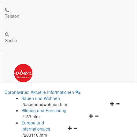
.
Telefon
.
Suche
.
Coronavirus: Aktuelle Informationen
Bauen und Wohnen
Navigationsm
.
/bauenundwohnen.htm
öffnen
Bildung und Forschung
Navigationsmenü
und
.
/133.htm
öffnen
schließen
Europa und
Navigationsmenü
und
Internationales
öffnen
schließen
.
/203110.htm