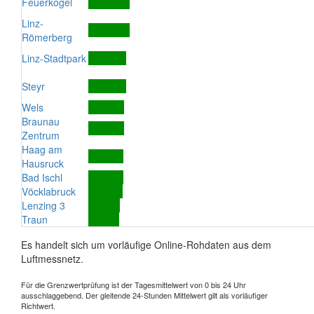
Feuerkogel
Linz-
Römerberg
Linz-Stadtpark
Steyr
Wels
Braunau
Zentrum
Haag am
Hausruck
Bad Ischl
Vöcklabruck
Lenzing 3
Traun
Es handelt sich um vorläufige Online-Rohdaten aus dem
Luftmessnetz.
Für die Grenzwertprüfung ist der Tagesmittelwert von 0 bis 24 Uhr
ausschlaggebend. Der gleitende 24-Stunden Mittelwert gilt als vorläufiger
Richtwert.