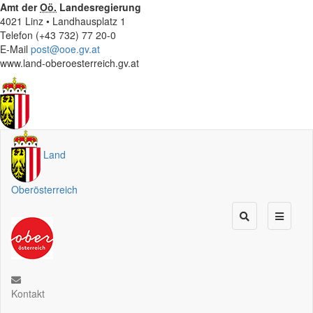
Amt der
Oö.
Landesregierung
4021 Linz • Landhausplatz 1
Telefon (+43 732) 77 20-0
E-Mail
post@ooe.gv.at
www.land-oberoesterreich.gv.at
Land
Oberösterreich
Kontakt