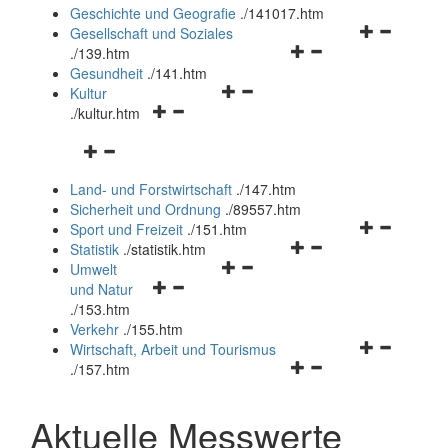
und
Geschichte und Geografie
.
/141017.htm
schließen
Navigationsm
Gesellschaft und Soziales
Navigationsmenü
öffnen
.
/139.htm
öffnen
und
Gesundheit
.
/141.htm
Navigationsmenü
und
schließen
Kultur
Navigationsmenü
öffnen
schließen
.
/kultur.htm
öffnen
und
Navigationsmenü
und
schließen
öffnen
schließen
Land- und Forstwirtschaft
.
/147.htm
und
Sicherheit und Ordnung
.
/89557.htm
schließen
Navigationsm
Sport und Freizeit
.
/151.htm
Navigationsmenü
öffnen
Statistik
.
/statistik.htm
Navigationsmenü
öffnen
und
Umwelt
Navigationsmenü
öffnen
und
schließen
und Natur
öffnen
und
schließen
.
/153.htm
und
schließen
Verkehr
.
/155.htm
schließen
Navigationsm
Wirtschaft, Arbeit und Tourismus
Navigationsmenü
öffnen
.
/157.htm
öffnen
und
und
schließen
Aktuelle Messwerte
schließen