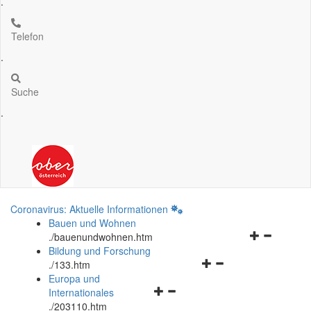
.
Telefon
.
Suche
.
Coronavirus: Aktuelle Informationen
Bauen und Wohnen
Navigationsm
.
/bauenundwohnen.htm
öffnen
Bildung und Forschung
Navigationsmenü
und
.
/133.htm
öffnen
schließen
Europa und
Navigationsmenü
und
Internationales
öffnen
schließen
.
/203110.htm