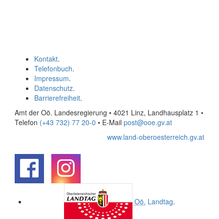
Kontakt
.
Telefonbuch
.
Impressum
.
Datenschutz
.
Barrierefreiheit
.
Amt der Oö. Landesregierung • 4021 Linz, Landhausplatz 1
•
Telefon
(+43 732) 77 20-0
• E-Mail
post@ooe.gv.at
www.land-oberoesterreich.gv.at
.
.
Oö.
Landtag
.