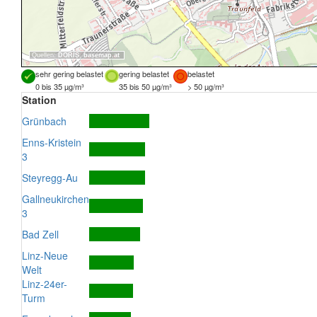
Quellen:
DORIS
,
basemap.at
sehr gering belastet
gering belastet
belastet
0 bis 35 µg/m³
35 bis 50 µg/m³
> 50 µg/m³
Station
Grünbach
Enns-Kristein
3
Steyregg-Au
Gallneukirchen
3
Bad Zell
Linz-Neue
Welt
Linz-24er-
Turm