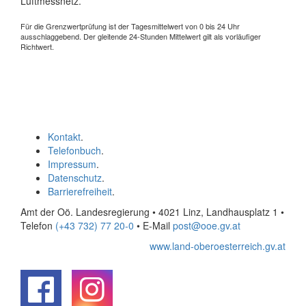
Luftmessnetz.
Für die Grenzwertprüfung ist der Tagesmittelwert von 0 bis 24 Uhr
ausschlaggebend. Der gleitende 24-Stunden Mittelwert gilt als vorläufiger
Richtwert.
Kontakt
.
Telefonbuch
.
Impressum
.
Datenschutz
.
Barrierefreiheit
.
Amt der Oö. Landesregierung • 4021 Linz, Landhausplatz 1
•
Telefon
(+43 732) 77 20-0
• E-Mail
post@ooe.gv.at
www.land-oberoesterreich.gv.at