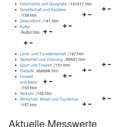
und
Geschichte und Geografie
.
/141017.htm
schließen
Navigationsm
Gesellschaft und Soziales
Navigationsmenü
öffnen
.
/139.htm
öffnen
und
Gesundheit
.
/141.htm
Navigationsmenü
und
schließen
Kultur
Navigationsmenü
öffnen
schließen
.
/kultur.htm
öffnen
und
Navigationsmenü
und
schließen
öffnen
schließen
Land- und Forstwirtschaft
.
/147.htm
und
Sicherheit und Ordnung
.
/89557.htm
schließen
Navigationsm
Sport und Freizeit
.
/151.htm
Navigationsmenü
öffnen
Statistik
.
/statistik.htm
Navigationsmenü
öffnen
und
Umwelt
Navigationsmenü
öffnen
und
schließen
und Natur
öffnen
und
schließen
.
/153.htm
und
schließen
Verkehr
.
/155.htm
schließen
Navigationsm
Wirtschaft, Arbeit und Tourismus
Navigationsmenü
öffnen
.
/157.htm
öffnen
und
und
schließen
Aktuelle Messwerte
schließen