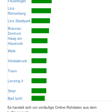
Feuerkogel
Linz-
Römerberg
Linz-Stadtpark
Braunau
Zentrum
Haag am
Hausruck
Wels
Vöcklabruck
Traun
Lenzing 3
Steyr
Bad Ischl
Es handelt sich um vorläufige Online-Rohdaten aus dem