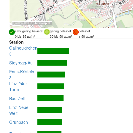
Quellen:
DORIS
,
basemap.at
sehr gering belastet
gering belastet
belastet
0 bis 35 µg/m³
35 bis 50 µg/m³
> 50 µg/m³
Station
Gallneukirchen
3
Steyregg-Au
Enns-Kristein
3
Linz-24er-
Turm
Bad Zell
Linz-Neue
Welt
Grünbach