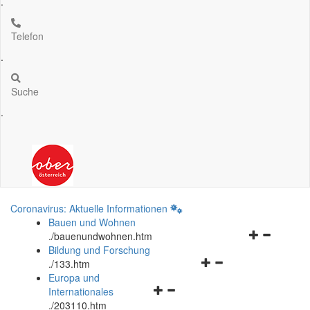
.
Telefon
.
Suche
.
Coronavirus: Aktuelle Informationen
Bauen und Wohnen
Navigationsm
.
/bauenundwohnen.htm
öffnen
Bildung und Forschung
Navigationsmenü
und
.
/133.htm
öffnen
schließen
Europa und
Navigationsmenü
und
Internationales
öffnen
schließen
.
/203110.htm