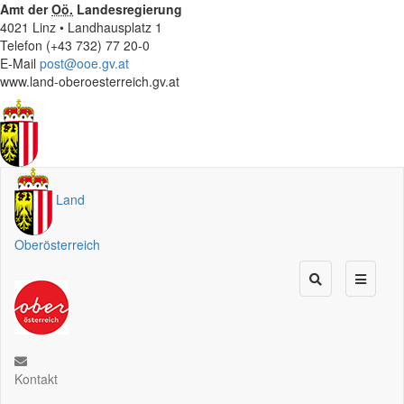
Amt der
Oö.
Landesregierung
4021 Linz • Landhausplatz 1
Telefon (+43 732) 77 20-0
E-Mail
post@ooe.gv.at
www.land-oberoesterreich.gv.at
Land
Oberösterreich
Kontakt