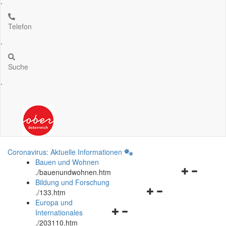
.
Telefon
.
Suche
.
Coronavirus: Aktuelle Informationen
Bauen und Wohnen
Navigationsm
.
/bauenundwohnen.htm
öffnen
Bildung und Forschung
Navigationsmenü
und
.
/133.htm
öffnen
schließen
Europa und
Navigationsmenü
und
Internationales
öffnen
schließen
.
/203110.htm