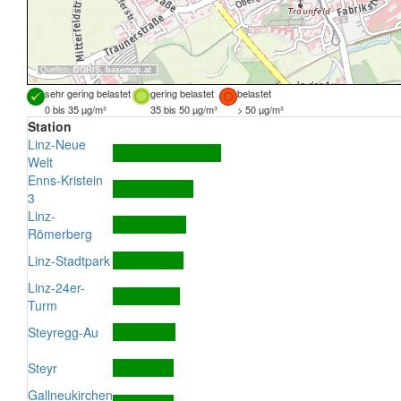
Quellen:
DORIS
,
basemap.at
sehr gering belastet
gering belastet
belastet
0 bis 35 µg/m³
35 bis 50 µg/m³
> 50 µg/m³
Station
Linz-Neue
Welt
Enns-Kristein
3
Linz-
Römerberg
Linz-Stadtpark
Linz-24er-
Turm
Steyregg-Au
Steyr
Gallneukirchen