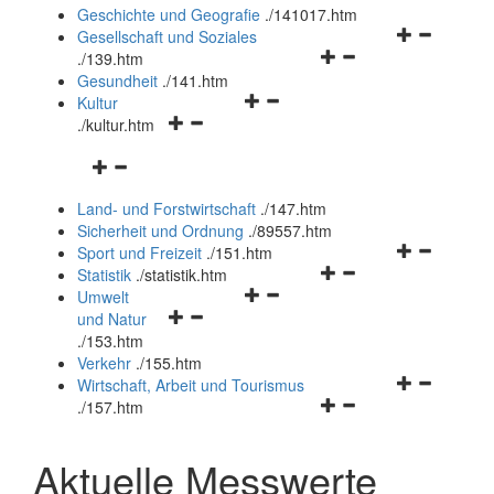
und
Geschichte und Geografie
.
/141017.htm
schließen
Navigationsm
Gesellschaft und Soziales
Navigationsmenü
öffnen
.
/139.htm
öffnen
und
Gesundheit
.
/141.htm
Navigationsmenü
und
schließen
Kultur
Navigationsmenü
öffnen
schließen
.
/kultur.htm
öffnen
und
Navigationsmenü
und
schließen
öffnen
schließen
Land- und Forstwirtschaft
.
/147.htm
und
Sicherheit und Ordnung
.
/89557.htm
schließen
Navigationsm
Sport und Freizeit
.
/151.htm
Navigationsmenü
öffnen
Statistik
.
/statistik.htm
Navigationsmenü
öffnen
und
Umwelt
Navigationsmenü
öffnen
und
schließen
und Natur
öffnen
und
schließen
.
/153.htm
und
schließen
Verkehr
.
/155.htm
schließen
Navigationsm
Wirtschaft, Arbeit und Tourismus
Navigationsmenü
öffnen
.
/157.htm
öffnen
und
und
schließen
Aktuelle Messwerte
schließen