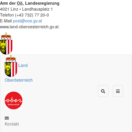
Amt der
Oö.
Landesregierung
4021 Linz • Landhausplatz 1
Telefon (+43 732) 77 20-0
E-Mail
post@ooe.gv.at
www.land-oberoesterreich.gv.at
Land
Oberösterreich
Kontakt