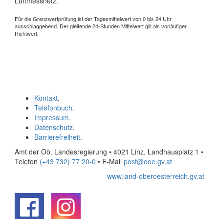
Luftmessnetz.
Für die Grenzwertprüfung ist der Tagesmittelwert von 0 bis 24 Uhr
ausschlaggebend. Der gleitende 24-Stunden Mittelwert gilt als vorläufiger
Richtwert.
Kontakt
.
Telefonbuch
.
Impressum
.
Datenschutz
.
Barrierefreiheit
.
Amt der Oö. Landesregierung • 4021 Linz, Landhausplatz 1
•
Telefon
(+43 732) 77 20-0
• E-Mail
post@ooe.gv.at
www.land-oberoesterreich.gv.at