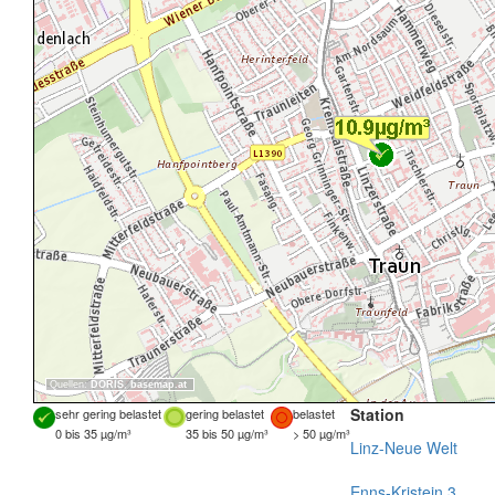
Quellen:
DORIS
,
basemap.at
Station
sehr gering belastet
gering belastet
belastet
0 bis 35 µg/m³
35 bis 50 µg/m³
> 50 µg/m³
Linz-Neue Welt
Enns-Kristein 3