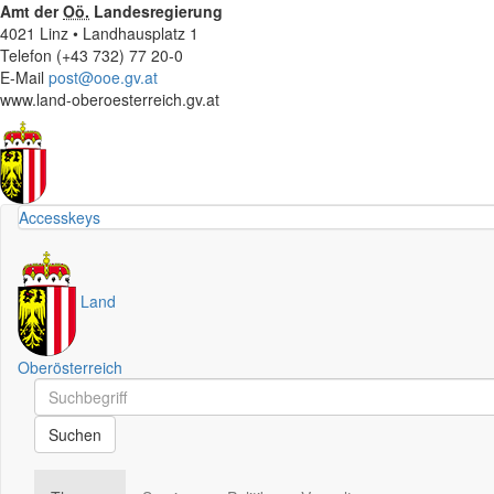
Amt der
Oö.
Landesregierung
4021 Linz • Landhausplatz 1
Telefon (+43 732) 77 20-0
E-Mail
post@ooe.gv.at
www.land-oberoesterreich.gv.at
Accesskeys
Land
Oberösterreich
Schnellsuche
Schnellsuche
Suchen