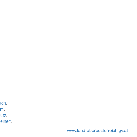
uch
.
um
.
utz
.
eiheit
.
www.land-oberoesterreich.gv.at