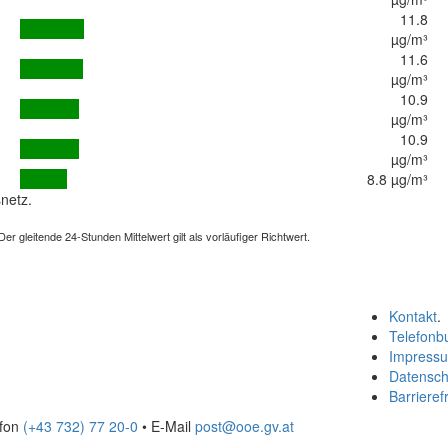
11.8
µg/m³
11.6
µg/m³
10.9
µg/m³
10.9
µg/m³
8.8 µg/m³
netz.
 gleitende 24-Stunden Mittelwert gilt als vorläufiger Richtwert.
Kontakt
.
Telefonb
Impress
Datensch
Barrierefr
efon
(+43 732) 77 20-0
• E-Mail
post@ooe.gv.at