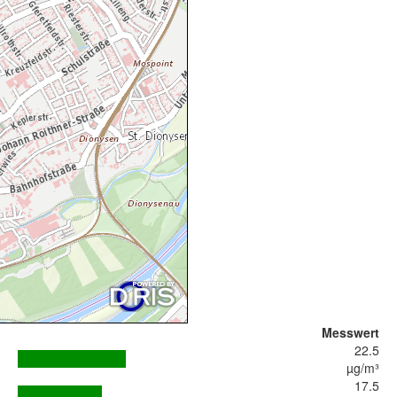
Messwert
22.5
µg/m³
17.5