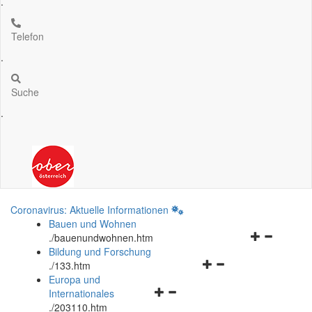
.
Telefon
.
Suche
.
Coronavirus: Aktuelle Informationen
Bauen und Wohnen
Navigationsm
.
/bauenundwohnen.htm
öffnen
Bildung und Forschung
Navigationsmenü
und
.
/133.htm
öffnen
schließen
Europa und
Navigationsmenü
und
Internationales
öffnen
schließen
.
/203110.htm