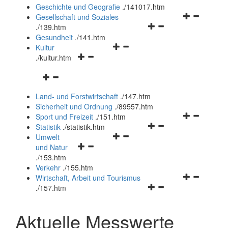
und
Geschichte und Geografie
.
/141017.htm
schließen
Navigationsm
Gesellschaft und Soziales
Navigationsmenü
öffnen
.
/139.htm
öffnen
und
Gesundheit
.
/141.htm
Navigationsmenü
und
schließen
Kultur
Navigationsmenü
öffnen
schließen
.
/kultur.htm
öffnen
und
Navigationsmenü
und
schließen
öffnen
schließen
Land- und Forstwirtschaft
.
/147.htm
und
Sicherheit und Ordnung
.
/89557.htm
schließen
Navigationsm
Sport und Freizeit
.
/151.htm
Navigationsmenü
öffnen
Statistik
.
/statistik.htm
Navigationsmenü
öffnen
und
Umwelt
Navigationsmenü
öffnen
und
schließen
und Natur
öffnen
und
schließen
.
/153.htm
und
schließen
Verkehr
.
/155.htm
schließen
Navigationsm
Wirtschaft, Arbeit und Tourismus
Navigationsmenü
öffnen
.
/157.htm
öffnen
und
und
schließen
Aktuelle Messwerte
schließen