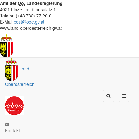
Amt der
Oö.
Landesregierung
4021 Linz • Landhausplatz 1
Telefon (+43 732) 77 20-0
E-Mail
post@ooe.gv.at
www.land-oberoesterreich.gv.at
Land
Oberösterreich
Kontakt