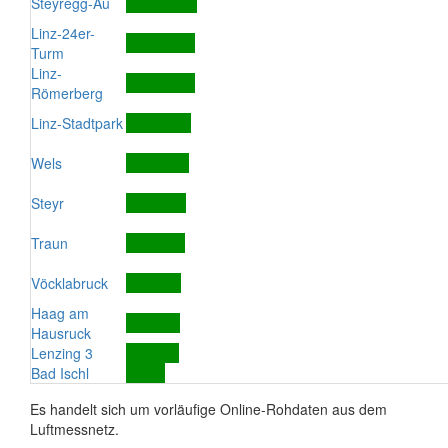
Steyregg-Au
Linz-24er-
Turm
Linz-
Römerberg
Linz-Stadtpark
Wels
Steyr
Traun
Vöcklabruck
Haag am
Hausruck
Lenzing 3
Bad Ischl
Es handelt sich um vorläufige Online-Rohdaten aus dem
Luftmessnetz.