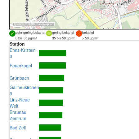
Quellen:
DORIS
,
basemap.at
sehr gering belastet
gering belastet
belastet
0 bis 35 µg/m³
35 bis 50 µg/m³
> 50 µg/m³
Station
Enns-Kristein
3
Feuerkogel
Grünbach
Gallneukirchen
3
Linz-Neue
Welt
Braunau
Zentrum
Bad Zell