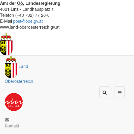
Amt der
Oö.
Landesregierung
4021 Linz • Landhausplatz 1
Telefon (+43 732) 77 20-0
E-Mail
post@ooe.gv.at
www.land-oberoesterreich.gv.at
Land
Oberösterreich
Kontakt