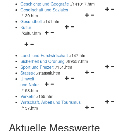
und
Geschichte und Geografie
.
/141017.htm
schließen
Navigationsm
Gesellschaft und Soziales
Navigationsmenü
öffnen
.
/139.htm
öffnen
und
Gesundheit
.
/141.htm
Navigationsmenü
und
schließen
Kultur
Navigationsmenü
öffnen
schließen
.
/kultur.htm
öffnen
und
Navigationsmenü
und
schließen
öffnen
schließen
Land- und Forstwirtschaft
.
/147.htm
und
Sicherheit und Ordnung
.
/89557.htm
schließen
Navigationsm
Sport und Freizeit
.
/151.htm
Navigationsmenü
öffnen
Statistik
.
/statistik.htm
Navigationsmenü
öffnen
und
Umwelt
Navigationsmenü
öffnen
und
schließen
und Natur
öffnen
und
schließen
.
/153.htm
und
schließen
Verkehr
.
/155.htm
schließen
Navigationsm
Wirtschaft, Arbeit und Tourismus
Navigationsmenü
öffnen
.
/157.htm
öffnen
und
und
schließen
Aktuelle Messwerte
schließen