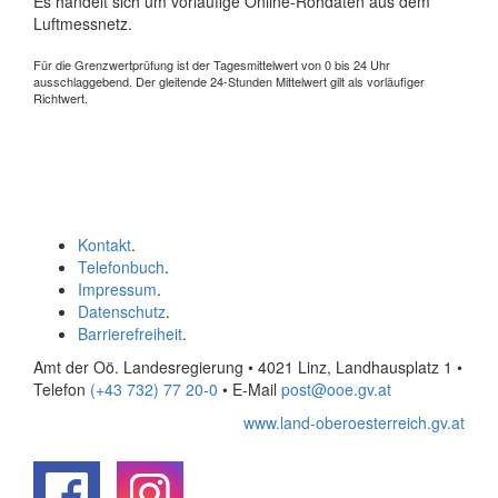
Es handelt sich um vorläufige Online-Rohdaten aus dem
Luftmessnetz.
Für die Grenzwertprüfung ist der Tagesmittelwert von 0 bis 24 Uhr
ausschlaggebend. Der gleitende 24-Stunden Mittelwert gilt als vorläufiger
Richtwert.
Kontakt
.
Telefonbuch
.
Impressum
.
Datenschutz
.
Barrierefreiheit
.
Amt der Oö. Landesregierung • 4021 Linz, Landhausplatz 1
•
Telefon
(+43 732) 77 20-0
• E-Mail
post@ooe.gv.at
www.land-oberoesterreich.gv.at