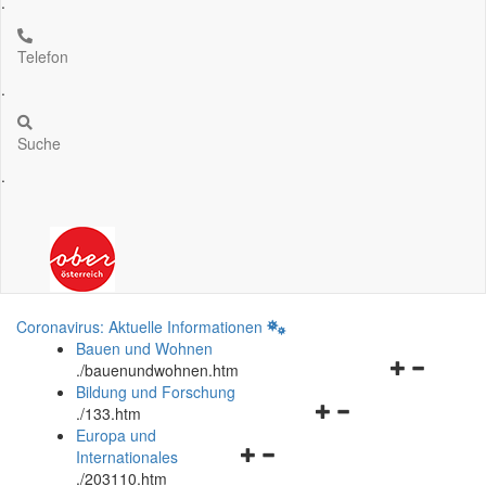
.
Telefon
.
Suche
.
Coronavirus: Aktuelle Informationen
Bauen und Wohnen
Navigationsm
.
/bauenundwohnen.htm
öffnen
Bildung und Forschung
Navigationsmenü
und
.
/133.htm
öffnen
schließen
Europa und
Navigationsmenü
und
Internationales
öffnen
schließen
.
/203110.htm