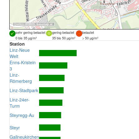
Quellen:
DORIS
,
basemap.at
sehr gering belastet
gering belastet
belastet
0 bis 35 µg/m³
35 bis 50 µg/m³
> 50 µg/m³
Station
Linz-Neue
Welt
Enns-Kristein
3
Linz-
Römerberg
Linz-Stadtpark
Linz-24er-
Turm
Steyregg-Au
Steyr
Gallneukirchen