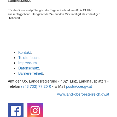
Luftmessnetz.
Für die Grenzwertprüfung ist der Tagesmittelwert von 0 bis 24 Uhr
ausschlaggebend. Der gleitende 24-Stunden Mittelwert gilt als vorläufiger
Richtwert.
Kontakt
.
Telefonbuch
.
Impressum
.
Datenschutz
.
Barrierefreiheit
.
Amt der Oö. Landesregierung • 4021 Linz, Landhausplatz 1
•
Telefon
(+43 732) 77 20-0
• E-Mail
post@ooe.gv.at
www.land-oberoesterreich.gv.at