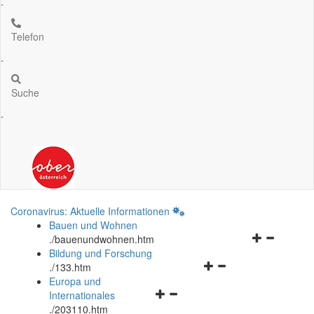
.
Telefon
.
Suche
.
Coronavirus: Aktuelle Informationen
Bauen und Wohnen
Navigationsm
.
/bauenundwohnen.htm
öffnen
Bildung und Forschung
Navigationsmenü
und
.
/133.htm
öffnen
schließen
Europa und
Navigationsmenü
und
Internationales
öffnen
schließen
.
/203110.htm