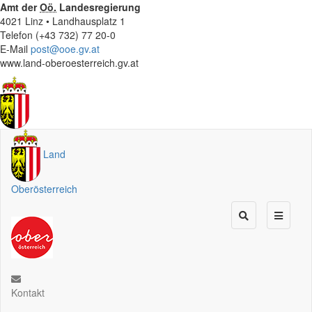
Amt der
Oö.
Landesregierung
4021 Linz • Landhausplatz 1
Telefon (+43 732) 77 20-0
E-Mail
post@ooe.gv.at
www.land-oberoesterreich.gv.at
Land
Oberösterreich
Kontakt