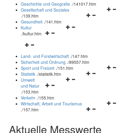
und
Geschichte und Geografie
.
/141017.htm
schließen
Navigationsm
Gesellschaft und Soziales
Navigationsmenü
öffnen
.
/139.htm
öffnen
und
Gesundheit
.
/141.htm
Navigationsmenü
und
schließen
Kultur
Navigationsmenü
öffnen
schließen
.
/kultur.htm
öffnen
und
Navigationsmenü
und
schließen
öffnen
schließen
Land- und Forstwirtschaft
.
/147.htm
und
Sicherheit und Ordnung
.
/89557.htm
schließen
Navigationsm
Sport und Freizeit
.
/151.htm
Navigationsmenü
öffnen
Statistik
.
/statistik.htm
Navigationsmenü
öffnen
und
Umwelt
Navigationsmenü
öffnen
und
schließen
und Natur
öffnen
und
schließen
.
/153.htm
und
schließen
Verkehr
.
/155.htm
schließen
Navigationsm
Wirtschaft, Arbeit und Tourismus
Navigationsmenü
öffnen
.
/157.htm
öffnen
und
und
schließen
Aktuelle Messwerte
schließen