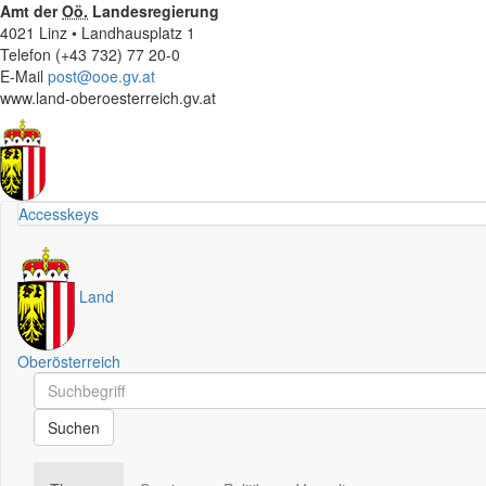
Amt der
Oö.
Landesregierung
4021 Linz • Landhausplatz 1
Telefon (+43 732) 77 20-0
E-Mail
post@ooe.gv.at
www.land-oberoesterreich.gv.at
Accesskeys
Land
Oberösterreich
Schnellsuche
Schnellsuche
Suchen