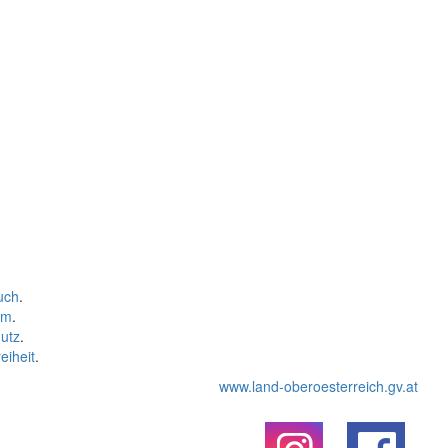
uch
.
um
.
utz
.
eiheit
.
www.land-oberoesterreich.gv.at