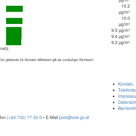
10.2
µg/m³
10.0
µg/m³
9.5 µg/m³
9.4 µg/m³
9.2 µg/m³
netz.
 gleitende 24-Stunden Mittelwert gilt als vorläufiger Richtwert.
Kontakt
.
Telefonb
Impress
Datensch
Barrierefr
efon
(+43 732) 77 20-0
• E-Mail
post@ooe.gv.at