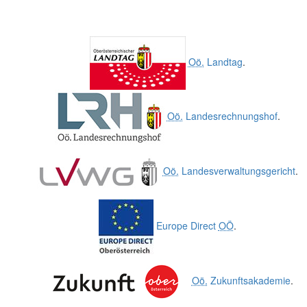
Oö.
Landtag
.
Oö.
Landesrechnungshof
.
Oö.
Landesverwaltungsgericht
.
Europe Direct
OÖ
.
Oö.
Zukunftsakademie
.