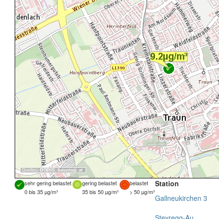
Quellen:
DORIS
,
basemap.at
Station
sehr gering belastet
gering belastet
belastet
0 bis 35 µg/m³
35 bis 50 µg/m³
> 50 µg/m³
Gallneukirchen 3
Steyregg-Au