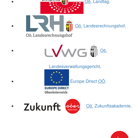
Oö.
Landtag
.
Oö.
Landesrechnungshof
.
Oö.
Landesverwaltungsgericht
.
Europe Direct
OÖ
.
Oö.
Zukunftsakademie
.