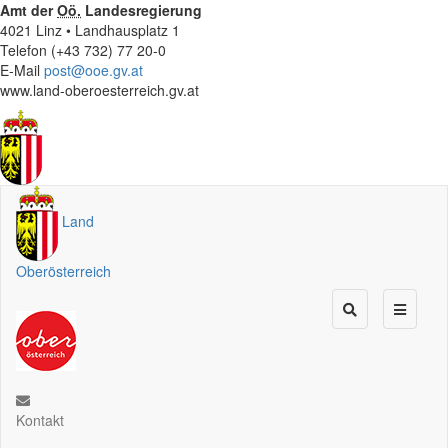
Amt der
Oö.
Landesregierung
4021 Linz • Landhausplatz 1
Telefon (+43 732) 77 20-0
E-Mail
post@ooe.gv.at
www.land-oberoesterreich.gv.at
Land
Oberösterreich
Kontakt