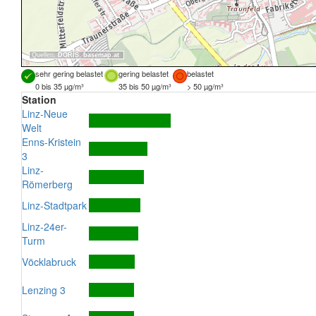
Quellen:
DORIS
,
basemap.at
sehr gering belastet
gering belastet
belastet
0 bis 35 µg/m³
35 bis 50 µg/m³
> 50 µg/m³
Station
Linz-Neue
Welt
Enns-Kristein
3
Linz-
Römerberg
Linz-Stadtpark
Linz-24er-
Turm
Vöcklabruck
Lenzing 3