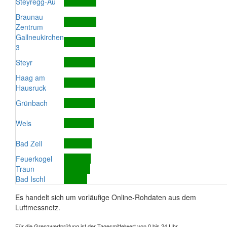
Steyregg-Au
Braunau
Zentrum
Gallneukirchen
3
Steyr
Haag am
Hausruck
Grünbach
Wels
Bad Zell
Feuerkogel
Traun
Bad Ischl
Es handelt sich um vorläufige Online-Rohdaten aus dem
Luftmessnetz.
Für die Grenzwertprüfung ist der Tagesmittelwert von 0 bis 24 Uhr