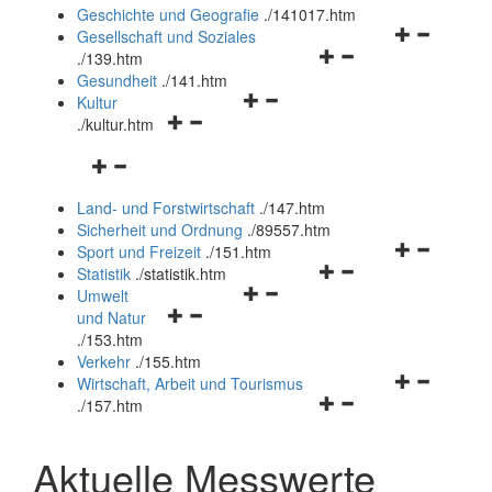
und
Geschichte und Geografie
.
/141017.htm
schließen
Navigationsm
Gesellschaft und Soziales
Navigationsmenü
öffnen
.
/139.htm
öffnen
und
Gesundheit
.
/141.htm
Navigationsmenü
und
schließen
Kultur
Navigationsmenü
öffnen
schließen
.
/kultur.htm
öffnen
und
Navigationsmenü
und
schließen
öffnen
schließen
Land- und Forstwirtschaft
.
/147.htm
und
Sicherheit und Ordnung
.
/89557.htm
schließen
Navigationsm
Sport und Freizeit
.
/151.htm
Navigationsmenü
öffnen
Statistik
.
/statistik.htm
Navigationsmenü
öffnen
und
Umwelt
Navigationsmenü
öffnen
und
schließen
und Natur
öffnen
und
schließen
.
/153.htm
und
schließen
Verkehr
.
/155.htm
schließen
Navigationsm
Wirtschaft, Arbeit und Tourismus
Navigationsmenü
öffnen
.
/157.htm
öffnen
und
und
schließen
Aktuelle Messwerte
schließen