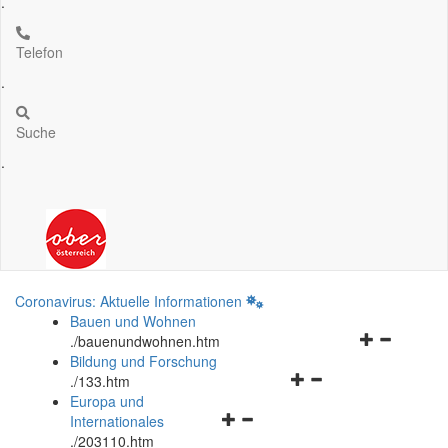
.
Telefon
.
Suche
.
Coronavirus: Aktuelle Informationen
Bauen und Wohnen
Navigationsm
.
/bauenundwohnen.htm
öffnen
Bildung und Forschung
Navigationsmenü
und
.
/133.htm
öffnen
schließen
Europa und
Navigationsmenü
und
Internationales
öffnen
schließen
.
/203110.htm