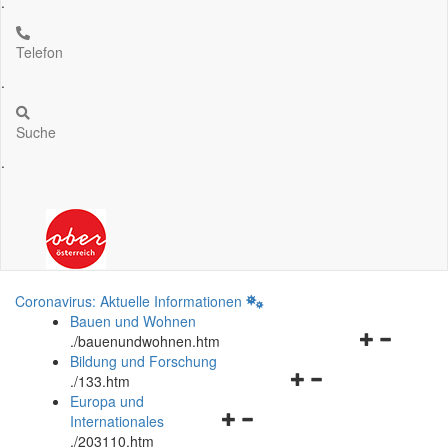
.
Telefon
.
Suche
.
Coronavirus: Aktuelle Informationen
Bauen und Wohnen
Navigationsm
.
/bauenundwohnen.htm
öffnen
Bildung und Forschung
Navigationsmenü
und
.
/133.htm
öffnen
schließen
Europa und
Navigationsmenü
und
Internationales
öffnen
schließen
.
/203110.htm