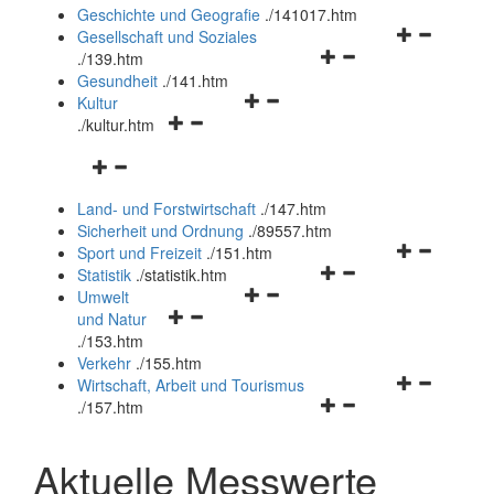
und
Geschichte und Geografie
.
/141017.htm
schließen
Navigationsm
Gesellschaft und Soziales
Navigationsmenü
öffnen
.
/139.htm
öffnen
und
Gesundheit
.
/141.htm
Navigationsmenü
und
schließen
Kultur
Navigationsmenü
öffnen
schließen
.
/kultur.htm
öffnen
und
Navigationsmenü
und
schließen
öffnen
schließen
Land- und Forstwirtschaft
.
/147.htm
und
Sicherheit und Ordnung
.
/89557.htm
schließen
Navigationsm
Sport und Freizeit
.
/151.htm
Navigationsmenü
öffnen
Statistik
.
/statistik.htm
Navigationsmenü
öffnen
und
Umwelt
Navigationsmenü
öffnen
und
schließen
und Natur
öffnen
und
schließen
.
/153.htm
und
schließen
Verkehr
.
/155.htm
schließen
Navigationsm
Wirtschaft, Arbeit und Tourismus
Navigationsmenü
öffnen
.
/157.htm
öffnen
und
und
schließen
Aktuelle Messwerte
schließen