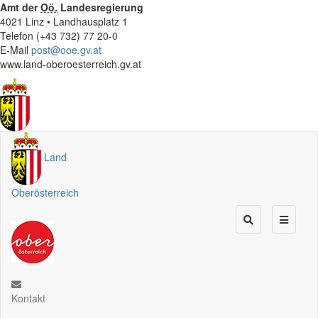
Amt der
Oö.
Landesregierung
4021 Linz • Landhausplatz 1
Telefon (+43 732) 77 20-0
E-Mail
post@ooe.gv.at
www.land-oberoesterreich.gv.at
Land
Oberösterreich
Kontakt