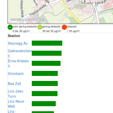
Quellen:
DORIS
,
basemap.at
sehr gering belastet
gering belastet
belastet
0 bis 35 µg/m³
35 bis 50 µg/m³
> 50 µg/m³
Station
Steyregg-Au
Gallneukirchen
3
Enns-Kristein
3
Grünbach
Bad Zell
Linz-24er-
Turm
Linz-Neue
Welt
Linz-