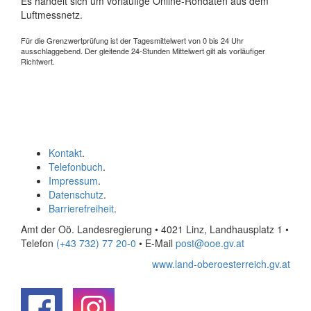
Es handelt sich um vorläufige Online-Rohdaten aus dem
Luftmessnetz.
Für die Grenzwertprüfung ist der Tagesmittelwert von 0 bis 24 Uhr
ausschlaggebend. Der gleitende 24-Stunden Mittelwert gilt als vorläufiger
Richtwert.
Kontakt
.
Telefonbuch
.
Impressum
.
Datenschutz
.
Barrierefreiheit
.
Amt der Oö. Landesregierung • 4021 Linz, Landhausplatz 1
•
Telefon
(+43 732) 77 20-0
• E-Mail
post@ooe.gv.at
www.land-oberoesterreich.gv.at