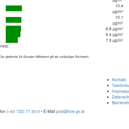
10.4
µg/m³
10.1
µg/m³
9.8 µg/m³
9.4 µg/m³
7.9 µg/m³
netz.
 gleitende 24-Stunden Mittelwert gilt als vorläufiger Richtwert.
Kontakt
.
Telefonb
Impress
Datensch
Barrierefr
efon
(+43 732) 77 20-0
• E-Mail
post@ooe.gv.at