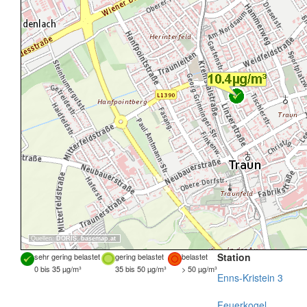
Quellen:
DORIS
,
basemap.at
Station
sehr gering belastet
gering belastet
belastet
0 bis 35 µg/m³
35 bis 50 µg/m³
> 50 µg/m³
Enns-Kristein 3
Feuerkogel