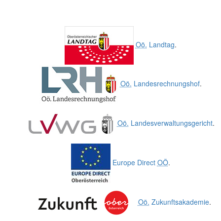
Oö.
Landtag
.
Oö.
Landesrechnungshof
.
Oö.
Landesverwaltungsgericht
.
Europe Direct
OÖ
.
Oö.
Zukunftsakademie
.