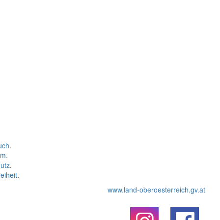
uch
.
um
.
utz
.
eiheit
.
www.land-oberoesterreich.gv.at