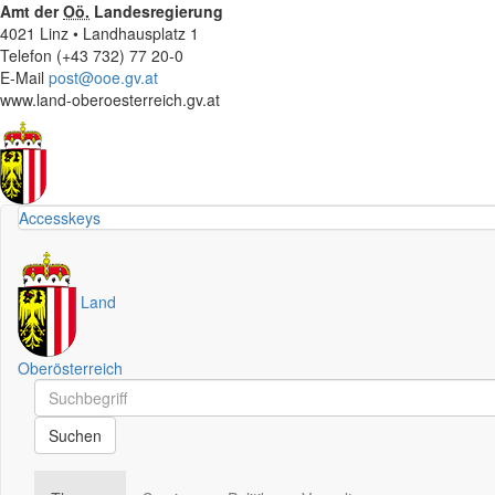
Amt der
Oö.
Landesregierung
4021 Linz • Landhausplatz 1
Telefon (+43 732) 77 20-0
E-Mail
post@ooe.gv.at
www.land-oberoesterreich.gv.at
Accesskeys
Land
Oberösterreich
Schnellsuche
Schnellsuche
Suchen