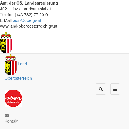
Amt der
Oö.
Landesregierung
4021 Linz • Landhausplatz 1
Telefon (+43 732) 77 20-0
E-Mail
post@ooe.gv.at
www.land-oberoesterreich.gv.at
Land
Oberösterreich
Kontakt