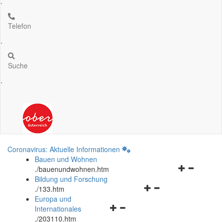
.
Telefon
.
Suche
.
Coronavirus: Aktuelle Informationen
Bauen und Wohnen
Navigationsm
.
/bauenundwohnen.htm
öffnen
Bildung und Forschung
Navigationsmenü
und
.
/133.htm
öffnen
schließen
Europa und
Navigationsmenü
und
Internationales
öffnen
schließen
.
/203110.htm