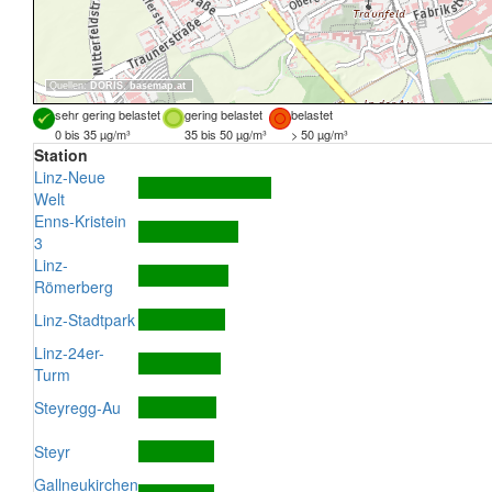
Quellen:
DORIS
,
basemap.at
sehr gering belastet
gering belastet
belastet
0 bis 35 µg/m³
35 bis 50 µg/m³
> 50 µg/m³
Station
Linz-Neue
Welt
Enns-Kristein
3
Linz-
Römerberg
Linz-Stadtpark
Linz-24er-
Turm
Steyregg-Au
Steyr
Gallneukirchen