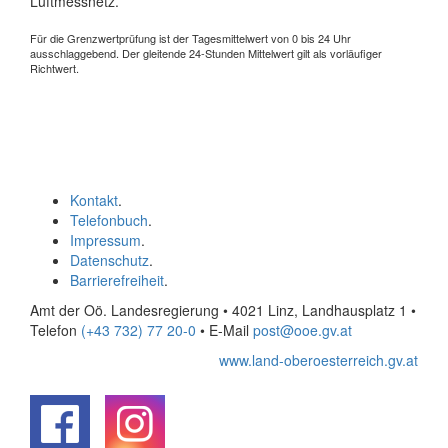
Luftmessnetz.
Für die Grenzwertprüfung ist der Tagesmittelwert von 0 bis 24 Uhr
ausschlaggebend. Der gleitende 24-Stunden Mittelwert gilt als vorläufiger
Richtwert.
Kontakt
.
Telefonbuch
.
Impressum
.
Datenschutz
.
Barrierefreiheit
.
Amt der Oö. Landesregierung • 4021 Linz, Landhausplatz 1
•
Telefon
(+43 732) 77 20-0
• E-Mail
post@ooe.gv.at
www.land-oberoesterreich.gv.at