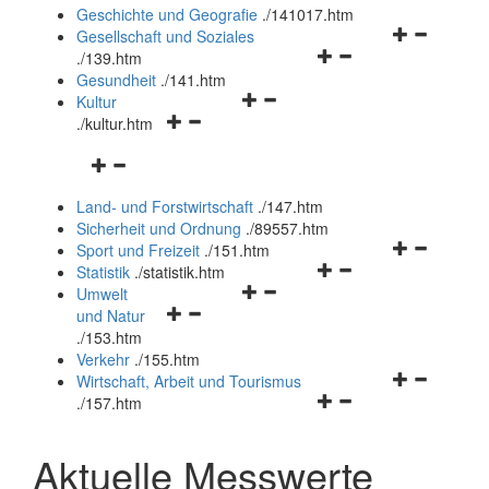
und
Geschichte und Geografie
.
/141017.htm
schließen
Navigationsm
Gesellschaft und Soziales
Navigationsmenü
öffnen
.
/139.htm
öffnen
und
Gesundheit
.
/141.htm
Navigationsmenü
und
schließen
Kultur
Navigationsmenü
öffnen
schließen
.
/kultur.htm
öffnen
und
Navigationsmenü
und
schließen
öffnen
schließen
Land- und Forstwirtschaft
.
/147.htm
und
Sicherheit und Ordnung
.
/89557.htm
schließen
Navigationsm
Sport und Freizeit
.
/151.htm
Navigationsmenü
öffnen
Statistik
.
/statistik.htm
Navigationsmenü
öffnen
und
Umwelt
Navigationsmenü
öffnen
und
schließen
und Natur
öffnen
und
schließen
.
/153.htm
und
schließen
Verkehr
.
/155.htm
schließen
Navigationsm
Wirtschaft, Arbeit und Tourismus
Navigationsmenü
öffnen
.
/157.htm
öffnen
und
und
schließen
Aktuelle Messwerte
schließen