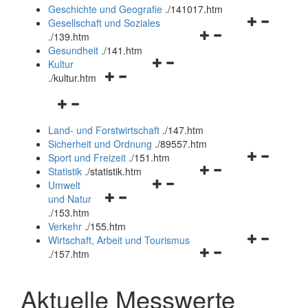
und
Geschichte und Geografie
.
/141017.htm
schließen
Navigationsm
Gesellschaft und Soziales
Navigationsmenü
öffnen
.
/139.htm
öffnen
und
Gesundheit
.
/141.htm
Navigationsmenü
und
schließen
Kultur
Navigationsmenü
öffnen
schließen
.
/kultur.htm
öffnen
und
Navigationsmenü
und
schließen
öffnen
schließen
Land- und Forstwirtschaft
.
/147.htm
und
Sicherheit und Ordnung
.
/89557.htm
schließen
Navigationsm
Sport und Freizeit
.
/151.htm
Navigationsmenü
öffnen
Statistik
.
/statistik.htm
Navigationsmenü
öffnen
und
Umwelt
Navigationsmenü
öffnen
und
schließen
und Natur
öffnen
und
schließen
.
/153.htm
und
schließen
Verkehr
.
/155.htm
schließen
Navigationsm
Wirtschaft, Arbeit und Tourismus
Navigationsmenü
öffnen
.
/157.htm
öffnen
und
und
schließen
Aktuelle Messwerte
schließen