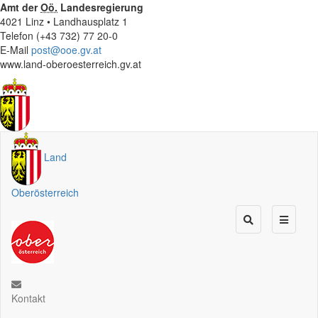
Amt der
Oö.
Landesregierung
4021 Linz • Landhausplatz 1
Telefon (+43 732) 77 20-0
E-Mail
post@ooe.gv.at
www.land-oberoesterreich.gv.at
Land
Oberösterreich
Kontakt