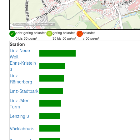
Quellen:
DORIS
,
basemap.at
sehr gering belastet
gering belastet
belastet
0 bis 35 µg/m³
35 bis 50 µg/m³
> 50 µg/m³
Station
Linz-Neue
Welt
Enns-Kristein
3
Linz-
Römerberg
Linz-Stadtpark
Linz-24er-
Turm
Lenzing 3
Vöcklabruck