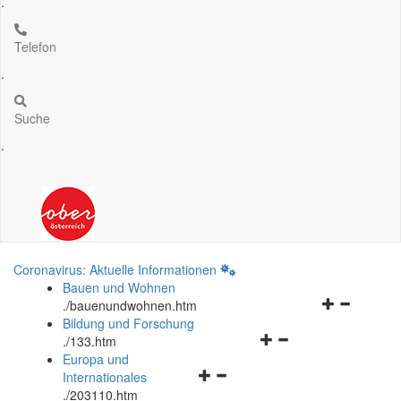
.
Telefon
.
Suche
.
Coronavirus: Aktuelle Informationen
Bauen und Wohnen
Navigationsm
.
/bauenundwohnen.htm
öffnen
Bildung und Forschung
Navigationsmenü
und
.
/133.htm
öffnen
schließen
Europa und
Navigationsmenü
und
Internationales
öffnen
schließen
.
/203110.htm