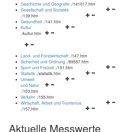
und
Geschichte und Geografie
.
/141017.htm
schließen
Navigationsm
Gesellschaft und Soziales
Navigationsmenü
öffnen
.
/139.htm
öffnen
und
Gesundheit
.
/141.htm
Navigationsmenü
und
schließen
Kultur
Navigationsmenü
öffnen
schließen
.
/kultur.htm
öffnen
und
Navigationsmenü
und
schließen
öffnen
schließen
Land- und Forstwirtschaft
.
/147.htm
und
Sicherheit und Ordnung
.
/89557.htm
schließen
Navigationsm
Sport und Freizeit
.
/151.htm
Navigationsmenü
öffnen
Statistik
.
/statistik.htm
Navigationsmenü
öffnen
und
Umwelt
Navigationsmenü
öffnen
und
schließen
und Natur
öffnen
und
schließen
.
/153.htm
und
schließen
Verkehr
.
/155.htm
schließen
Navigationsm
Wirtschaft, Arbeit und Tourismus
Navigationsmenü
öffnen
.
/157.htm
öffnen
und
und
schließen
Aktuelle Messwerte
schließen