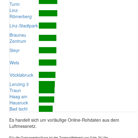
Turm
Linz-
Römerberg
Linz-Stadtpark
Braunau
Zentrum
Steyr
Wels
Vöcklabruck
Lenzing 3
Traun
Haag am
Hausruck
Bad Ischl
Es handelt sich um vorläufige Online-Rohdaten aus dem
Luftmessnetz.
Für die Grenzwertprüfung ist der Tagesmittelwert von 0 bis 24 Uhr