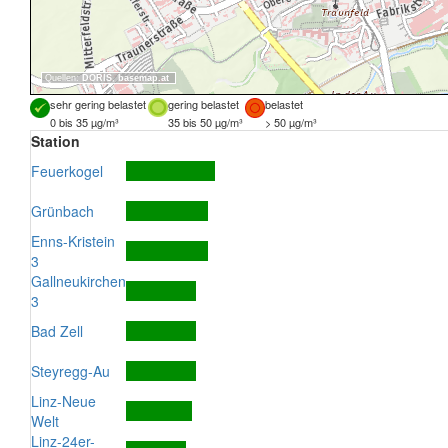
Quellen:
DORIS
,
basemap.at
sehr gering belastet
gering belastet
belastet
0 bis 35 µg/m³
35 bis 50 µg/m³
> 50 µg/m³
Station
Feuerkogel
Grünbach
Enns-Kristein
3
Gallneukirchen
3
Bad Zell
Steyregg-Au
Linz-Neue
Welt
Linz-24er-