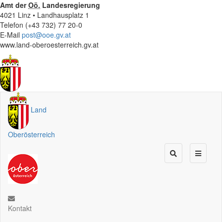
Amt der
Oö.
Landesregierung
4021 Linz • Landhausplatz 1
Telefon (+43 732) 77 20-0
E-Mail
post@ooe.gv.at
www.land-oberoesterreich.gv.at
Land
Oberösterreich
Kontakt