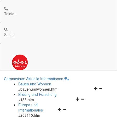
.
Telefon
.
Suche
.
Coronavirus: Aktuelle Informationen
Bauen und Wohnen
Navigationsm
.
/bauenundwohnen.htm
öffnen
Bildung und Forschung
Navigationsmenü
und
.
/133.htm
öffnen
schließen
Europa und
Navigationsmenü
und
Internationales
öffnen
schließen
.
/203110.htm