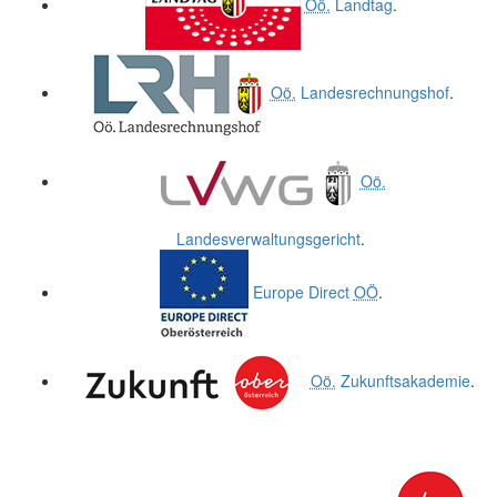
Oö.
Landtag
.
Oö.
Landesrechnungshof
.
Oö.
Landesverwaltungsgericht
.
Europe Direct
OÖ
.
Oö.
Zukunftsakademie
.