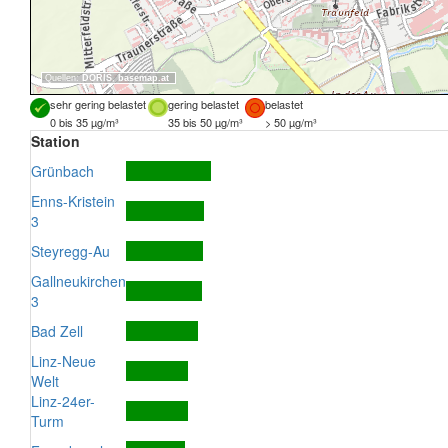
Quellen:
DORIS
,
basemap.at
sehr gering belastet
gering belastet
belastet
0 bis 35 µg/m³
35 bis 50 µg/m³
> 50 µg/m³
Station
Grünbach
Enns-Kristein
3
Steyregg-Au
Gallneukirchen
3
Bad Zell
Linz-Neue
Welt
Linz-24er-
Turm