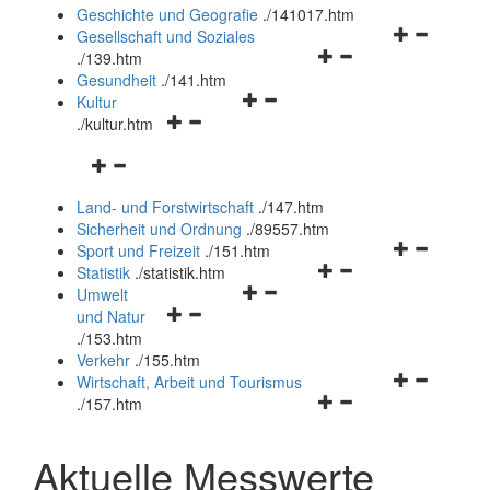
und
Geschichte und Geografie
.
/141017.htm
schließen
Navigationsm
Gesellschaft und Soziales
Navigationsmenü
öffnen
.
/139.htm
öffnen
und
Gesundheit
.
/141.htm
Navigationsmenü
und
schließen
Kultur
Navigationsmenü
öffnen
schließen
.
/kultur.htm
öffnen
und
Navigationsmenü
und
schließen
öffnen
schließen
Land- und Forstwirtschaft
.
/147.htm
und
Sicherheit und Ordnung
.
/89557.htm
schließen
Navigationsm
Sport und Freizeit
.
/151.htm
Navigationsmenü
öffnen
Statistik
.
/statistik.htm
Navigationsmenü
öffnen
und
Umwelt
Navigationsmenü
öffnen
und
schließen
und Natur
öffnen
und
schließen
.
/153.htm
und
schließen
Verkehr
.
/155.htm
schließen
Navigationsm
Wirtschaft, Arbeit und Tourismus
Navigationsmenü
öffnen
.
/157.htm
öffnen
und
und
schließen
Aktuelle Messwerte
schließen