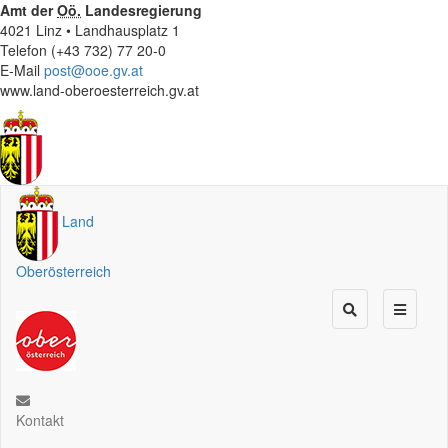
Amt der
Oö.
Landesregierung
4021 Linz • Landhausplatz 1
Telefon (+43 732) 77 20-0
E-Mail
post@ooe.gv.at
www.land-oberoesterreich.gv.at
Land
Oberösterreich
Kontakt