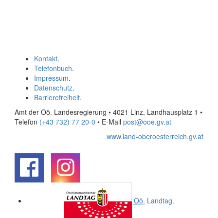
Kontakt
.
Telefonbuch
.
Impressum
.
Datenschutz
.
Barrierefreiheit
.
Amt der Oö. Landesregierung • 4021 Linz, Landhausplatz 1
•
Telefon
(+43 732) 77 20-0
• E-Mail
post@ooe.gv.at
www.land-oberoesterreich.gv.at
.
.
Oö.
Landtag
.