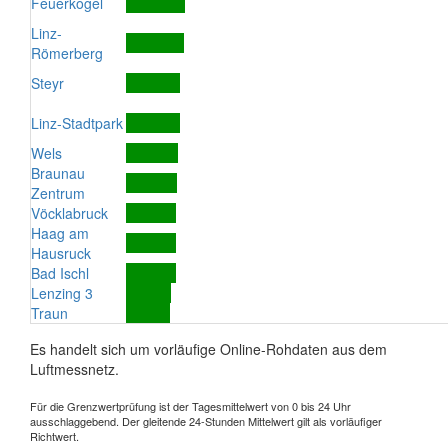
Feuerkogel
Linz-
Römerberg
Steyr
Linz-Stadtpark
Wels
Braunau
Zentrum
Vöcklabruck
Haag am
Hausruck
Bad Ischl
Lenzing 3
Traun
Es handelt sich um vorläufige Online-Rohdaten aus dem
Luftmessnetz.
Für die Grenzwertprüfung ist der Tagesmittelwert von 0 bis 24 Uhr
ausschlaggebend. Der gleitende 24-Stunden Mittelwert gilt als vorläufiger
Richtwert.