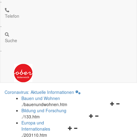
.
Telefon
.
Suche
.
Coronavirus: Aktuelle Informationen
Bauen und Wohnen
Navigationsm
.
/bauenundwohnen.htm
öffnen
Bildung und Forschung
Navigationsmenü
und
.
/133.htm
öffnen
schließen
Europa und
Navigationsmenü
und
Internationales
öffnen
schließen
.
/203110.htm