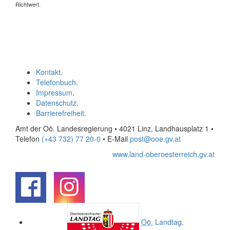
Richtwert.
Kontakt
.
Telefonbuch
.
Impressum
.
Datenschutz
.
Barrierefreiheit
.
Amt der Oö. Landesregierung • 4021 Linz, Landhausplatz 1
•
Telefon
(+43 732) 77 20-0
• E-Mail
post@ooe.gv.at
www.land-oberoesterreich.gv.at
.
.
Oö.
Landtag
.