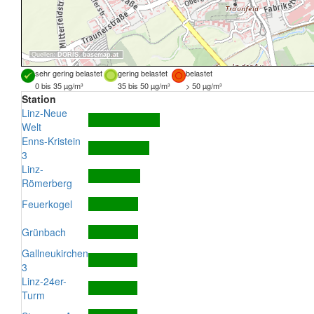
Quellen:
DORIS
,
basemap.at
sehr gering belastet
gering belastet
belastet
0 bis 35 µg/m³
35 bis 50 µg/m³
> 50 µg/m³
Station
Linz-Neue
Welt
Enns-Kristein
3
Linz-
Römerberg
Feuerkogel
Grünbach
Gallneukirchen
3
Linz-24er-
Turm