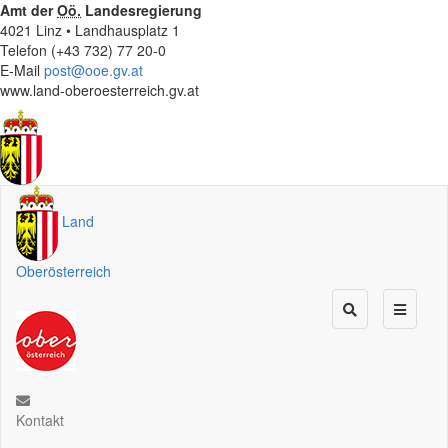
Amt der
Oö.
Landesregierung
4021 Linz • Landhausplatz 1
Telefon (+43 732) 77 20-0
E-Mail
post@ooe.gv.at
www.land-oberoesterreich.gv.at
Land
Oberösterreich
Kontakt