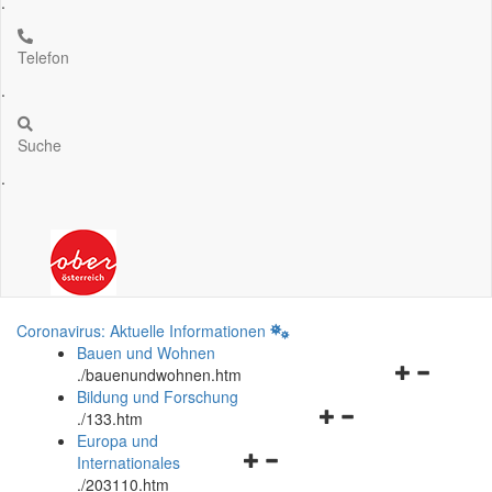
.
Telefon
.
Suche
.
Coronavirus: Aktuelle Informationen
Bauen und Wohnen
Navigationsm
.
/bauenundwohnen.htm
öffnen
Bildung und Forschung
Navigationsmenü
und
.
/133.htm
öffnen
schließen
Europa und
Navigationsmenü
und
Internationales
öffnen
schließen
.
/203110.htm