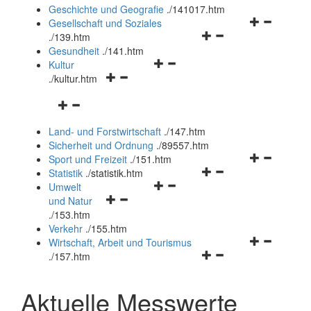
und
Geschichte und Geografie
.
/141017.htm
schließen
Navigationsm
Gesellschaft und Soziales
Navigationsmenü
öffnen
.
/139.htm
öffnen
und
Gesundheit
.
/141.htm
Navigationsmenü
und
schließen
Kultur
Navigationsmenü
öffnen
schließen
.
/kultur.htm
öffnen
und
Navigationsmenü
und
schließen
öffnen
schließen
Land- und Forstwirtschaft
.
/147.htm
und
Sicherheit und Ordnung
.
/89557.htm
schließen
Navigationsm
Sport und Freizeit
.
/151.htm
Navigationsmenü
öffnen
Statistik
.
/statistik.htm
Navigationsmenü
öffnen
und
Umwelt
Navigationsmenü
öffnen
und
schließen
und Natur
öffnen
und
schließen
.
/153.htm
und
schließen
Verkehr
.
/155.htm
schließen
Navigationsm
Wirtschaft, Arbeit und Tourismus
Navigationsmenü
öffnen
.
/157.htm
öffnen
und
und
schließen
Aktuelle Messwerte
schließen